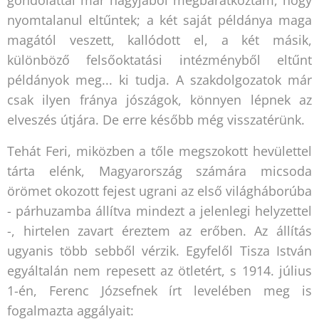
gondolattal már nagyjából megbarátkoztam, hogy
nyomtalanul eltűntek; a két saját példánya maga
magától veszett, kallódott el, a két másik,
különböző felsőoktatási intézményből eltűnt
példányok meg... ki tudja. A szakdolgozatok már
csak ilyen fránya jószágok, könnyen lépnek az
elveszés útjára. De erre később még visszatérünk.
Tehát Feri, miközben a tőle megszokott hevülettel
tárta elénk, Magyarország számára micsoda
örömet okozott fejest ugrani az első világháborúba
- párhuzamba állítva mindezt a jelenlegi helyzettel
-, hirtelen zavart éreztem az erőben. Az állítás
ugyanis több sebből vérzik. Egyfelől Tisza István
egyáltalán nem repesett az ötletért, s 1914. július
1-én, Ferenc Józsefnek írt levelében meg is
fogalmazta aggályait: