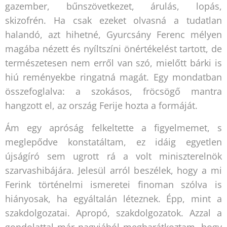
gazember, bűnszövetkezet, árulás, lopás,
skizofrén. Ha csak ezeket olvasná a tudatlan
halandó, azt hihetné, Gyurcsány Ferenc mélyen
magába nézett és nyíltszíni önértékelést tartott, de
természetesen nem erről van szó, mielőtt bárki is
hiú reményekbe ringatná magát. Egy mondatban
összefoglalva: a szokásos, fröcsögő mantra
hangzott el, az ország Ferije hozta a formáját.
Ám egy apróság felkeltette a figyelmemet, s
meglepődve konstatáltam, ez idáig egyetlen
újságíró sem ugrott rá a volt miniszterelnök
szarvashibájára. Jelesül arról beszélek, hogy a mi
Ferink történelmi ismeretei finoman szólva is
hiányosak, ha egyáltalán léteznek. Épp, mint a
szakdolgozatai. Apropó, szakdolgozatok. Azzal a