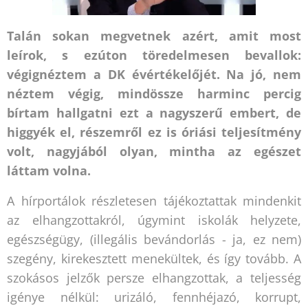
Talán sokan megvetnek azért, amit most
leírok, s ezúton töredelmesen bevallok:
végignéztem a DK évértékelőjét. Na jó, nem
néztem végig, mindössze harminc percig
bírtam hallgatni ezt a nagyszerű embert, de
higgyék el, részemről ez is óriási teljesítmény
volt, nagyjából olyan, mintha az egészet
láttam volna.
A hírportálok részletesen tájékoztattak mindenkit
az elhangzottakról, úgymint iskolák helyzete,
egészségügy, (illegális bevándorlás - ja, ez nem)
szegény, kirekesztett menekültek, és így tovább. A
szokásos jelzők persze elhangzottak, a teljesség
igénye nélkül: urizáló, fennhéjazó, korrupt,