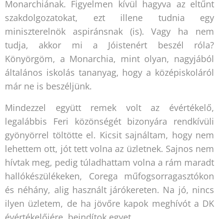
Monarchiának. Figyelmen kívül hagyva az eltűnt
szakdolgozatokat, ezt illene tudnia egy
miniszterelnök aspiránsnak (is). Vagy ha nem
tudja, akkor mi a Jóistenért beszél róla?
Könyörgöm, a Monarchia, mint olyan, nagyjából
általános iskolás tananyag, hogy a középiskoláról
már ne is beszéljünk.
Mindezzel együtt remek volt az évértékelő,
legalábbis Feri közönségét bizonyára rendkívüli
gyönyörrel töltötte el. Kicsit sajnáltam, hogy nem
lehettem ott, jót tett volna az üzletnek. Sajnos nem
hívtak meg, pedig túladhattam volna a rám maradt
hallókészülékeken, Corega műfogsorragasztókon
és néhány, alig használt járókereten. Na jó, nincs
ilyen üzletem, de ha jövőre kapok meghívót a DK
évértékelőjére, beindítok egyet.