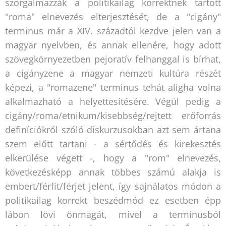
szorgalmazzák a politikailag korrektnek tartott
"roma" elnevezés elterjesztését, de a "cigány"
terminus már a XIV. századtól kezdve jelen van a
magyar nyelvben, és annak ellenére, hogy adott
szövegkörnyezetben pejoratív felhanggal is bírhat,
a cigányzene a magyar nemzeti kultúra részét
képezi, a "romazene" terminus tehát aligha volna
alkalmazható a helyettesítésére. Végül pedig a
cigány/roma/etnikum/kisebbség/rejtett erőforrás
definíciókról szóló diskurzusokban azt sem ártana
szem előtt tartani - a sértődés és kirekesztés
elkerülése végett -, hogy a "rom" elnevezés,
következésképp annak többes számú alakja is
embert/férfit/férjet jelent, így sajnálatos módon a
politikailag korrekt beszédmód ez esetben épp
lábon lövi önmagát, mivel a terminusból