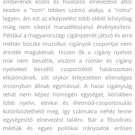
emberének közös és hivatalos elnevezése attól
kezdve a "rom" többes számú alakja, a "roma"
legyen, ám ezt az elképzelést több okból kifolyólag
máig nem sikerül maradéktalanul érvényesíteni.
Például a magyarországi cigányzenét játszó és arra
méltán büszke muzsikus cigányok csoportjai nem
érezték magukénak, hiszen ők a cigány nyelvet
már nem beszélik, viszont a román és cigány
nyelveket beszélő csoportoktól határozottan
elkülönülnek, sőt olykor kifejezetten ellenséges
viszonyban állnak egymással. A hazai cigányság
tehát nem képez homogén egységet, körükben
több nyelvi, etnikai és életmód-csoportosulás
különböztethető meg, így számukra nehéz lenne
egységesítő elnevezést találni. Bár a fősodratú
médiák és egyes politikai irányzatok erősen