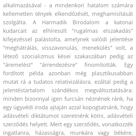
alkalmazásával - a mindenkori hatalom számára
kellemetlen tények elkendőzését, meghamisítását
szolgálta. A Harmadik Birodalom a katonai
kudarcait az elhíresült "rugalmas elszakadás"
kifejezéssel palástolta, amelynek valódi jelentése
"meghátrálás, visszavonulás, menekülés" volt, a
létező szocializmus kései szakaszában pedig az
"áremelést" "árrendezésre" finomították. Egy
fordított példa azonban még plasztikusabban
mutat rá a tudatos relativizálásra, ezáltal pedig a
jelentéstartalom szándékos megváltoztatására:
minden bizonnyal igen furcsán néznének ránk, ha
egy ügyvédi iroda ajtaján azzal kopogtatnánk, hogy
adásvételi diktátumot szeretnénk kötni, adásvételi
szerződés helyett. Mert egy szerződés, vonatkozzék
ingatlanra, házasságra, munkára vagy békére,