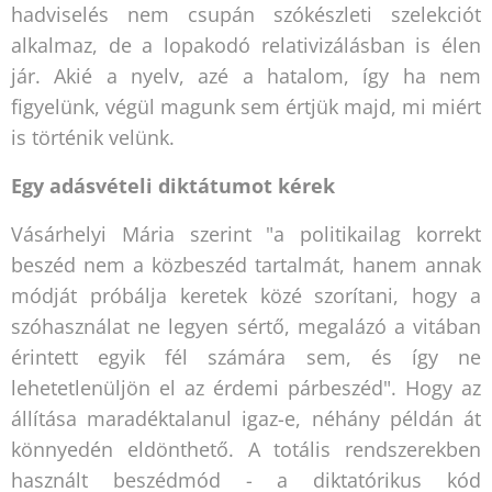
hadviselés nem csupán szókészleti szelekciót
alkalmaz, de a lopakodó relativizálásban is élen
jár. Akié a nyelv, azé a hatalom, így ha nem
figyelünk, végül magunk sem értjük majd, mi miért
is történik velünk.
Egy adásvételi diktátumot kérek
Vásárhelyi Mária szerint "a politikailag korrekt
beszéd nem a közbeszéd tartalmát, hanem annak
módját próbálja keretek közé szorítani, hogy a
szóhasználat ne legyen sértő, megalázó a vitában
érintett egyik fél számára sem, és így ne
lehetetlenüljön el az érdemi párbeszéd". Hogy az
állítása maradéktalanul igaz-e, néhány példán át
könnyedén eldönthető. A totális rendszerekben
használt beszédmód - a diktatórikus kód