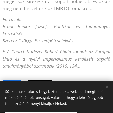
mégiscsak kirekeszti a csoport nőtagjait. És akkor
még nem beszéltünk az LMBTQ romákról...
Források:
Brauer-Benke József: Politikai és tudományos
korrektség
Szerecz György: Beszédpótcselekvés
* A Churchill-idézet Robert Phillipsonnak az Európai
Unió és a nyelvi imperializmus kérdéseit taglaló
tanulmányából származik (2016, 134.).
Share
Sütiket használunk, hogy biztosítsuk a weboldal megfelelő
működését és biztonságát, valamint hogy a lehető legjobb
felhasználói élményt kínáljuk Neked.