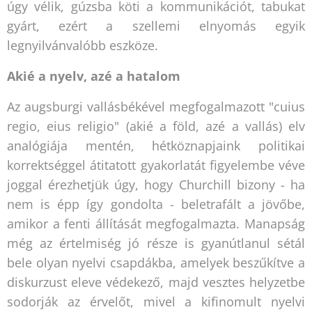
úgy vélik, gúzsba köti a kommunikációt, tabukat
gyárt, ezért a szellemi elnyomás egyik
legnyilvánvalóbb eszköze.
Akié a nyelv, azé a hatalom
Az augsburgi vallásbékével megfogalmazott "cuius
regio, eius religio" (akié a föld, azé a vallás) elv
analógiája mentén, hétköznapjaink politikai
korrektséggel átitatott gyakorlatát figyelembe véve
joggal érezhetjük úgy, hogy Churchill bizony - ha
nem is épp így gondolta - beletrafált a jövőbe,
amikor a fenti állítását megfogalmazta. Manapság
még az értelmiség jó része is gyanútlanul sétál
bele olyan nyelvi csapdákba, amelyek beszűkítve a
diskurzust eleve védekező, majd vesztes helyzetbe
sodorják az érvelőt, mivel a kifinomult nyelvi