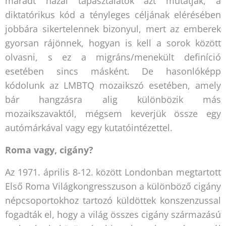
maradt hazai tapasztalatok azt mutatják, a
diktatórikus kód a tényleges céljának elérésében
jobbára sikertelennek bizonyul, mert az emberek
gyorsan rájönnek, hogyan is kell a sorok között
olvasni, s ez a migráns/menekült definíció
esetében sincs másként. De hasonlóképp
kódolunk az LMBTQ mozaikszó esetében, amely
bár hangzásra alig különbözik más
mozaikszavaktól, mégsem keverjük össze egy
autómárkával vagy egy kutatóintézettel.
Roma vagy, cigány?
Az 1971. április 8-12. között Londonban megtartott
Első Roma Világkongresszuson a különböző cigány
népcsoportokhoz tartozó küldöttek konszenzussal
fogadták el, hogy a világ összes cigány származású