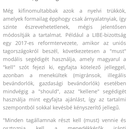
Még kifinomultabbak azok a nyelvi trükkök,
amelyek formailag épphogy csak árnyalatnyiak, így
szinte észrevehetetlenek, mégis jelentősen
módosítják a tartalmat. Például a LIBE-bizottság
egy 2017-es reformtervezete, amikor az uniós
tagországokról beszél, következetesen a "must"
modális segédigét használja, amely magyarul a
"kell" szót fejezi ki, egyfajta kötelező jelleggel,
azonban a menekültek (migránsok, illegális
bevándorlók, gazdasági bevándorlók) esetében
mindvégig a "should", azaz "kellene" segédigét
használja mint egyfajta ajánlást, így az tartalmi
szempontból sokkal kevésbé kényszerítő jellegű.
"Minden tagállamnak részt kell (must) vennie és
osztoznia kell a menedékkérők iránti