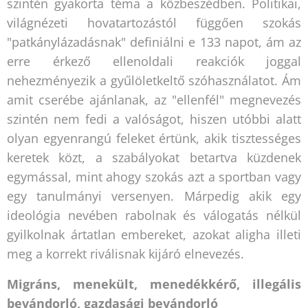
szintén gyakorta téma a közbeszédben. Politikai,
világnézeti hovatartozástól függően szokás
"patkánylázadásnak" definiálni e 133 napot, ám az
erre érkező ellenoldali reakciók joggal
nehezményezik a gyűlöletkeltő szóhasználatot. Ám
amit cserébe ajánlanak, az "ellenfél" megnevezés
szintén nem fedi a valóságot, hiszen utóbbi alatt
olyan egyenrangú feleket értünk, akik tisztességes
keretek közt, a szabályokat betartva küzdenek
egymással, mint ahogy szokás azt a sportban vagy
egy tanulmányi versenyen. Márpedig akik egy
ideológia nevében rabolnak és válogatás nélkül
gyilkolnak ártatlan embereket, azokat aligha illeti
meg a korrekt riválisnak kijáró elnevezés.
Migráns, menekült, menedékkérő, illegális
bevándorló, gazdasági bevándorló