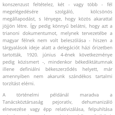
konszenzust feltételez, két - vagy több - fél
megelégedésére szolgáló, kölcsönös
megállapodást, s lényege, hogy közös akarattal
jöjjön létre. Így pedig könnyű belátni, hogy azt a
trianoni dokumentumot, melynek tervezetébe a
magyar félnek nem volt beleszólása - hiszen a
tárgyalások ideje alatt a delegációt házi őrizetben
tartották, 1920. június 4-ének következménye
pedig közismert -, mindenkor békediktátumnak
illene definiálni békeszerződés helyett, már
amennyiben nem akarunk szándékos tartalmi
torzítást elérni.
A történelmi példánál maradva a
Tanácsköztársaság pejoratív, dehumanizáló
elnevezése vagy épp relativizálása, felpuhítása