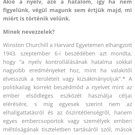
Akié a nyelv, azé a hatalom, így ha nem
figyelünk, végül magunk sem értjük majd, mi
miért is történik velünk.
Minek nevezzelek?
Winston Churchill a Harvard Egyetemen elhangzott
1943. szeptember 6-i beszédében azt mondta,
hogy "a nyelv kontrollálásának hatalma sokkal
nagyobb eredményeket hoz, mint ha valakitől
elvesszük a területeit vagy kizsákmányoljuk".* A
politikailag korrekt beszédmód a nyelvet mint az
ember elsődleges eszközét használja céljai
elérésére, s míg egyesek szerint nem az
elhallgattatásról és az őszintétlenségről, hanem
egyes embercsoportok vagy személyek emberi
méltóságának tiszteletben tartásáról szól, mások