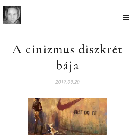
A cinizmus diszkrét
bája
2017.08.20