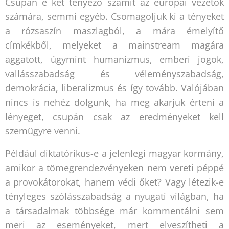
Csupán e két tényező számít az európai vezetők
számára, semmi egyéb. Csomagoljuk ki a tényeket
a rózsaszín maszlagból, a mára émelyítő
címkékből, melyeket a mainstream magára
aggatott, úgymint humanizmus, emberi jogok,
vallásszabadság és véleményszabadság,
demokrácia, liberalizmus és így tovább. Valójában
nincs is nehéz dolgunk, ha meg akarjuk érteni a
lényeget, csupán csak az eredményeket kell
szemügyre venni.
Például diktatórikus-e a jelenlegi magyar kormány,
amikor a tömegrendezvényeken nem vereti péppé
a provokátorokat, hanem védi őket? Vagy létezik-e
tényleges szólásszabadság a nyugati világban, ha
a társadalmak többsége már kommentálni sem
meri az eseményeket, mert elveszítheti a