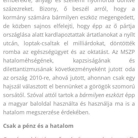
emberekre, anyagi és szellemi nyomorba döntve
százezreket. Bizony, ő beszél arról, hogy a
kormány számára bármilyen eszköz megengedett,
de közben sajnos elfelejti, hogy épp az ő pártja
országlása alatt kardlapoztattak ártatlanokat a nyílt
utcán, loptak-csaltak el milliárdokat, döntötték
romba az egészségügyet és az oktatást. Az MSZP
hataloméhségének, kapzsiságának és
dilettantizmusának következményeként jutott oda
az ország 2010-re, ahová jutott, ahonnan csak egy
hajszál választott el bennünket a görögök szomorú
sorsától. Szóval attól tartok a
bármilyen eszközt
épp
a magyar baloldal használta és használja ma is a
hatalom megszerzése érdekében.
Csak a pénz és a hatalom