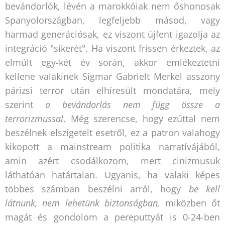
bevándorlók, lévén a marokkóiak nem őshonosak
Spanyolországban, legfeljebb másod, vagy
harmad generációsak, ez viszont újfent igazolja az
integráció "sikerét". Ha viszont frissen érkeztek, az
elmúlt egy-két év során, akkor emlékeztetni
kellene valakinek Sigmar Gabrielt Merkel asszony
párizsi terror után elhíresült mondatára, mely
szerint
a bevándorlás nem függ össze a
terrorizmussal
. Még szerencse, hogy ezúttal nem
beszélnek elszigetelt esetről, ez a patron valahogy
kikopott a mainstream politika narratívájából,
amin azért csodálkozom, mert cinizmusuk
láthatóan határtalan. Ugyanis, ha valaki képes
többes számban beszélni arról, hogy
be kell
látnunk, nem lehetünk biztonságban,
miközben őt
magát és gondolom a pereputtyát is 0-24-ben