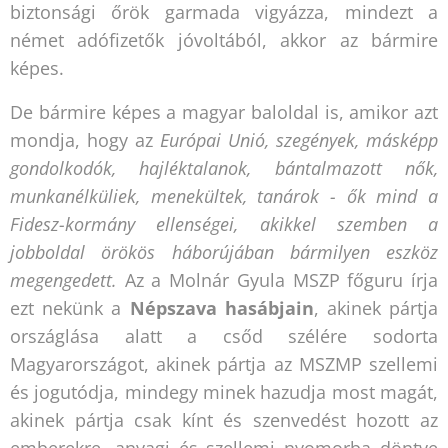
biztonsági őrök garmada vigyázza, mindezt a
német adófizetők jóvoltából, akkor az bármire
képes.
De bármire képes a magyar baloldal is, amikor azt
mondja, hogy az
Európai Unió, szegények, másképp
gondolkodók, hajléktalanok, bántalmazott nők,
munkanélküliek, menekültek, tanárok - ők mind a
Fidesz-kormány ellenségei, akikkel szemben a
jobboldal örökös háborújában bármilyen eszköz
megengedett.
Az a Molnár Gyula MSZP főguru írja
ezt nekünk a
Népszava hasábjain
, akinek pártja
országlása alatt a csőd szélére sodorta
Magyarországot, akinek pártja az MSZMP szellemi
és jogutódja, mindegy minek hazudja most magát,
akinek pártja csak kínt és szenvedést hozott az