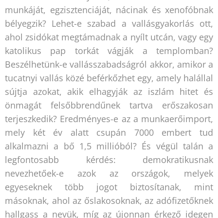
munkáját, egzisztenciáját, nácinak és xenofóbnak
bélyegzik? Lehet-e szabad a vallásgyakorlás ott,
ahol zsidókat megtámadnak a nyílt utcán, vagy egy
katolikus pap torkát vágják a templomban?
Beszélhetünk-e vallásszabadságról akkor, amikor a
tucatnyi vallás közé beférkőzhet egy, amely halállal
sújtja azokat, akik elhagyják az iszlám hitet és
önmagát felsőbbrendűnek tartva erőszakosan
terjeszkedik? Eredményes-e az a munkaerőimport,
mely két év alatt csupán 7000 embert tud
alkalmazni a bő 1,5 millióból? És végül talán a
legfontosabb kérdés: demokratikusnak
nevezhetőek-e azok az országok, melyek
egyeseknek több jogot biztosítanak, mint
másoknak, ahol az őslakosoknak, az adófizetőknek
hallgass a nevük, míg az újonnan érkező idegen