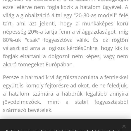
ezzel elérve nem foglalkozik a hatalom ügyével. A
világ a globalizáció által egy "20-80-as modell" felé
tart, ami azt jelenti, hogy a munkaképes korú
népesség 20%-a tartja fenn a világgazdaságot, míg
80%-uk "csak" fogyasztóvá válik. És ez rögtön
választ ad arra a logikus kérdésünkre, hogy kik is
fogják eltartani a dolgozni nem képes, vagy nem
akaró tömegeket Európában.
Persze a harmadik világ túlszaporulata a fentiekkel
együtt is komoly fejtörésre ad okot, de ne feledjük,
a hatalom számára a háborúk legalább annyira
jövedelmezőek, mint a stabil fogyasztásból
származó bevételek.
Share