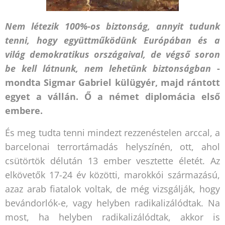
Nem létezik 100%-os biztonság, annyit tudunk
tenni, hogy együttműködünk Európában és a
világ demokratikus országaival, de végső soron
be kell látnunk, nem lehetünk biztonságban
-
mondta Sigmar Gabriel külügyér, majd rántott
egyet a vállán. Ő a német diplomácia első
embere.
És meg tudta tenni mindezt rezzenéstelen arccal, a
barcelonai terrortámadás helyszínén, ott, ahol
csütörtök délután 13 ember vesztette életét. Az
elkövetők 17-24 év közötti, marokkói származású,
azaz arab fiatalok voltak, de még vizsgálják, hogy
bevándorlók-e, vagy helyben radikalizálódtak. Na
most, ha helyben radikalizálódtak, akkor is