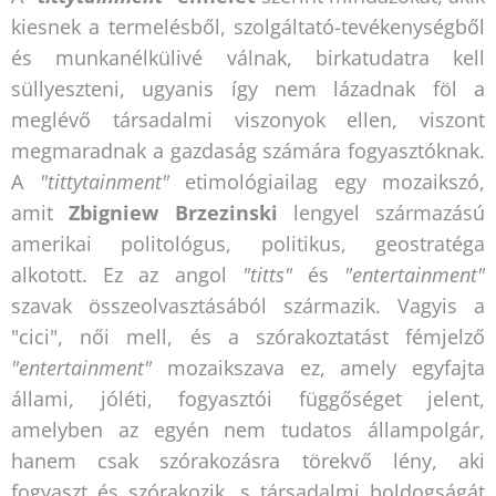
kiesnek a termelésből, szolgáltató-tevékenységből
és munkanélkülivé válnak, birkatudatra kell
süllyeszteni, ugyanis így nem lázadnak föl a
meglévő társadalmi viszonyok ellen, viszont
megmaradnak a gazdaság számára fogyasztóknak.
A
"tittytainment"
etimológiailag egy mozaikszó,
amit
Zbigniew Brzezinski
lengyel származású
amerikai politológus, politikus, geostratéga
alkotott. Ez az angol
"titts"
és
"entertainment"
szavak összeolvasztásából származik. Vagyis a
"cici", női mell, és a szórakoztatást fémjelző
"entertainment"
mozaikszava ez, amely egyfajta
állami, jóléti, fogyasztói függőséget jelent,
amelyben az egyén nem tudatos állampolgár,
hanem csak szórakozásra törekvő lény, aki
fogyaszt és szórakozik, s társadalmi boldogságát