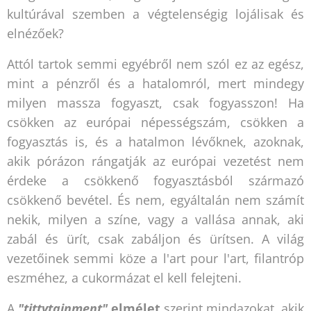
kultúrával szemben a végtelenségig lojálisak és
elnézőek?
Attól tartok semmi egyébről nem szól ez az egész,
mint a pénzről és a hatalomról, mert mindegy
milyen massza fogyaszt, csak fogyasszon! Ha
csökken az európai népességszám, csökken a
fogyasztás is, és a hatalmon lévőknek, azoknak,
akik pórázon rángatják az európai vezetést nem
érdeke a csökkenő fogyasztásból származó
csökkenő bevétel. És nem, egyáltalán nem számít
nekik, milyen a színe, vagy a vallása annak, aki
zabál és ürít, csak zabáljon és ürítsen. A világ
vezetőinek semmi köze a l'art pour l'art, filantróp
eszméhez, a cukormázat el kell felejteni.
A
"tittytainment"
elmélet
szerint mindazokat, akik