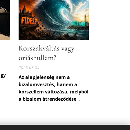
Korszakváltás vagy
óriáshullám?
2026.05.04
úgy
Az alapjelenség nem a
bizalomvesztés, hanem a
korszellem változása, melyből
ső
a bizalom átrendeződése
fakadt.