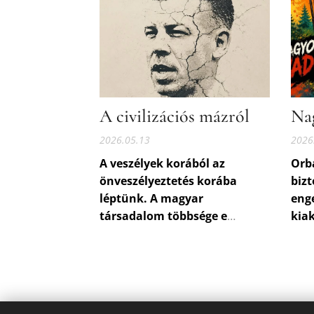
A civilizációs mázról
Na
2026.05.13
2026
A veszélyek korából az
Orbá
önveszélyeztetés korába
bizt
léptünk. A magyar
enge
társadalom többsége e
kiak
pillanatban nem azért
akad
veszélyes, mert hazudik,
érte
hanem azért, mert boldogan
meg
asszisztált a közös nyelv
kon
felszámolásához.
Orbá