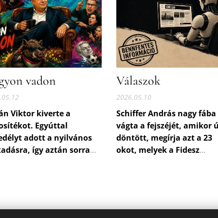
gyon vadon
Válaszok
.05.12
2026.05.10
n Viktor kiverte a
Schiffer András nagy fába
osítékot. Egyúttal
vágta a fejszéjét, amikor 
délyt adott a nyilvános
döntött, megírja azt a 23
adásra, így aztán sorra
okot, melyek a Fidesz
nak is ki a jobboldali
bukásához vezettek. Az el
lmiségiek, politikusok,
cikk, az első hét ok
már
mondóemberek, és arra a
olvasható az Indexen.
klúzióra jutnak, hogy
nt ki kell rakni Orbánból.