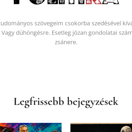
 és tudományos szövegeim csokorba szedésével kí
. Vagy dühöngésre. Esetleg józan gondolatai szám
zsánere.
Legfrissebb bejegyzések