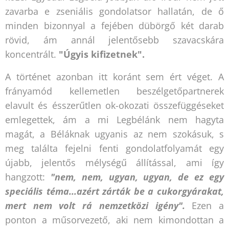
zavarba e zseniális gondolatsor hallatán, de ő
minden bizonnyal a fejében dübörgő két darab
rövid, ám annál jelentősebb szavacskára
koncentrált.
"Úgyis kifizetnek".
A történet azonban itt koránt sem ért véget. A
frányamód kellemetlen beszélgetőpartnerek
elavult és ésszerűtlen ok-okozati összefüggéseket
emlegettek, ám a mi Legbélánk nem hagyta
magát, a Béláknak ugyanis az nem szokásuk, s
meg találta fejelni fenti gondolatfolyamát egy
újabb, jelentős mélységű állítással, ami így
hangzott:
"nem, nem, ugyan, ugyan, de ez egy
speciális téma...azért zárták be a cukorgyárakat,
mert nem volt rá nemzetközi igény".
Ezen a
ponton a műsorvezető, aki nem kimondottan a