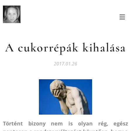
A cukorrépák kihalása
2017.01.26
Történt bizony nem is olyan rég, egész