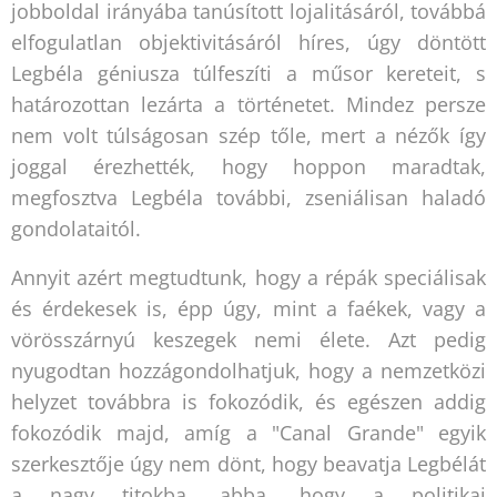
jobboldal irányába tanúsított lojalitásáról, továbbá
elfogulatlan objektivitásáról híres, úgy döntött
Legbéla géniusza túlfeszíti a műsor kereteit, s
határozottan lezárta a történetet. Mindez persze
nem volt túlságosan szép tőle, mert a nézők így
joggal érezhették, hogy hoppon maradtak,
megfosztva Legbéla további, zseniálisan haladó
gondolataitól.
Annyit azért megtudtunk, hogy a répák speciálisak
és érdekesek is, épp úgy, mint a faékek, vagy a
vörösszárnyú keszegek nemi élete. Azt pedig
nyugodtan hozzágondolhatjuk, hogy a nemzetközi
helyzet továbbra is fokozódik, és egészen addig
fokozódik majd, amíg a "Canal Grande" egyik
szerkesztője úgy nem dönt, hogy beavatja Legbélát
a nagy titokba, abba, hogy a politikai