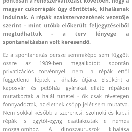
pontosan a rendszerváltozást követően, hogy a
magyar cukorrépák úgy döntöttek, kihalásnak
indulnak. A répák szakszervezetének vezetője
szerint - mint utóbb előkerült feljegyzéseiből
megtudhattuk - a terv lényege a
spontaneitásban volt keresendő.
Ez a spontaneitás persze semmiképp sem függött
össze az 1989-ben megalkotott spontán
privatizációs törvénnyel, nem, a répák ettől
függetlenül léptek a kihalás útjára. Elsőként a
kaposvári és petőházi gyárakat ellátó répákon
mutatkoztak a halál tünetei - ők csak révetegen
fonnyadoztak, az életnek csöpp jelét sem mutatva.
Nem sokkal később a szerencsi, szolnoki és kabai
répák is egytől-egyig csatlakoztak e nemes
mozgalomhoz. A dinoszauruszok kihalása