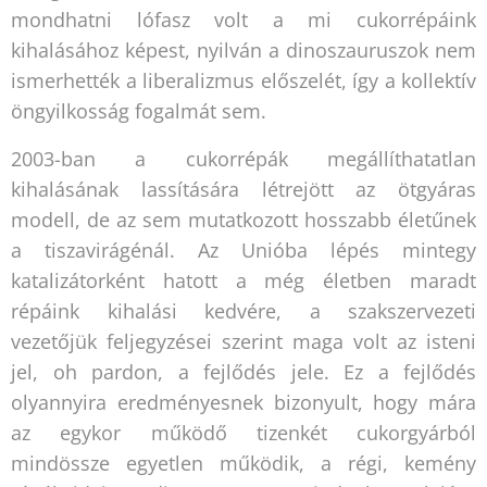
mondhatni lófasz volt a mi cukorrépáink
kihalásához képest, nyilván a dinoszauruszok nem
ismerhették a liberalizmus előszelét, így a kollektív
öngyilkosság fogalmát sem.
2003-ban a cukorrépák megállíthatatlan
kihalásának lassítására létrejött az ötgyáras
modell, de az sem mutatkozott hosszabb életűnek
a tiszavirágénál. Az Unióba lépés mintegy
katalizátorként hatott a még életben maradt
répáink kihalási kedvére, a szakszervezeti
vezetőjük feljegyzései szerint maga volt az isteni
jel, oh pardon, a fejlődés jele. Ez a fejlődés
olyannyira eredményesnek bizonyult, hogy mára
az egykor működő tizenkét cukorgyárból
mindössze egyetlen működik, a régi, kemény