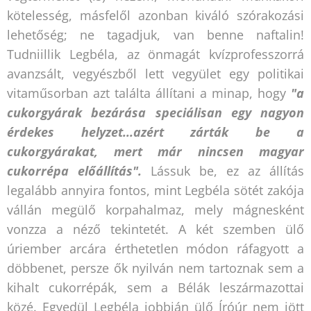
kötelesség, másfelől azonban kiváló szórakozási
lehetőség; ne tagadjuk, van benne naftalin!
Tudniillik Legbéla, az önmagát kvízprofesszorrá
avanzsált, vegyészből lett vegyület egy politikai
vitaműsorban azt találta állítani a minap, hogy
"a
cukorgyárak bezárása speciálisan egy nagyon
érdekes helyzet...azért zárták be a
cukorgyárakat, mert már nincsen magyar
cukorrépa előállítás".
Lássuk be, ez az állítás
legalább annyira fontos, mint Legbéla sötét zakója
vállán megülő korpahalmaz, mely mágnesként
vonzza a néző tekintetét. A két szemben ülő
úriember arcára érthetetlen módon ráfagyott a
döbbenet, persze ők nyilván nem tartoznak sem a
kihalt cukorrépák, sem a Bélák leszármazottai
közé. Egyedül Legbéla jobbján ülő Íróúr nem jött