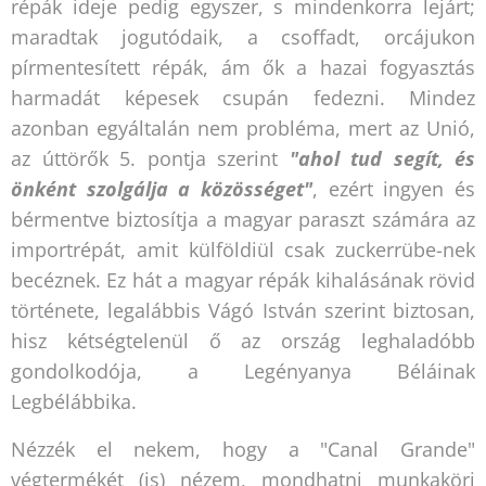
répák ideje pedig egyszer, s mindenkorra lejárt;
maradtak jogutódaik, a csoffadt, orcájukon
pírmentesített répák, ám ők a hazai fogyasztás
harmadát képesek csupán fedezni. Mindez
azonban egyáltalán nem probléma, mert az Unió,
az úttörők 5. pontja szerint
"ahol tud segít, és
önként szolgálja a közösséget"
, ezért ingyen és
bérmentve biztosítja a magyar paraszt számára az
importrépát, amit külföldiül csak zuckerrübe-nek
becéznek. Ez hát a magyar répák kihalásának rövid
története, legalábbis Vágó István szerint biztosan,
hisz kétségtelenül ő az ország leghaladóbb
gondolkodója, a Legényanya Béláinak
Legbélábbika.
Nézzék el nekem, hogy a "Canal Grande"
végtermékét (is) nézem, mondhatni munkaköri