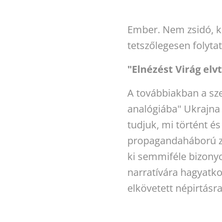
Ember. Nem zsidó, ker
tetszőlegesen folyta
"Elnézést Virág elvt
A továbbiakban a sze
analógiába" Ukrajna c
tudjuk, mi történt é
propagandaháború zaj
ki semmiféle bizony
narratívára hagyatko
elkövetett népirtásr