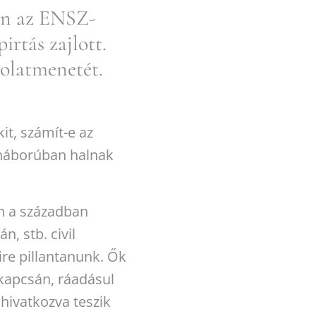
ban az ENSZ-
irtás zajlott.
olatmenetét.
it, számít-e az
 háborúban halnak
en a században
n, stb. civil
ire pillantanunk. Ők
 kapcsán, ráadásul
hivatkozva teszik