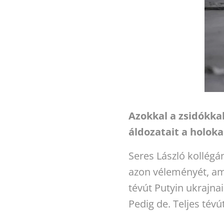
Azokkal a zsidókka
áldozatait a holoka
Seres László kollég
azon véleményét, am
tévút Putyin ukrajn
Pedig de. Teljes tévú