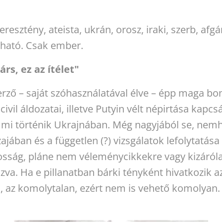
esztény, ateista, ukrán, orosz, iraki, szerb, afgá
tható. Csak ember.
árs, ez az ítélet"
rző – saját szóhasználatával élve – épp maga bon
ivil áldozatai, illetve Putyin vélt népirtása kap
s mi történik Ukrajnában. Még nagyjából se, nem
ában és a független (?) vizsgálatok lefolytatása
osság, pláne nem véleménycikkekre vagy kizáróla
zva. Ha e pillanatban bárki tényként hivatkozik az
a, az komolytalan, ezért nem is vehető komolyan.