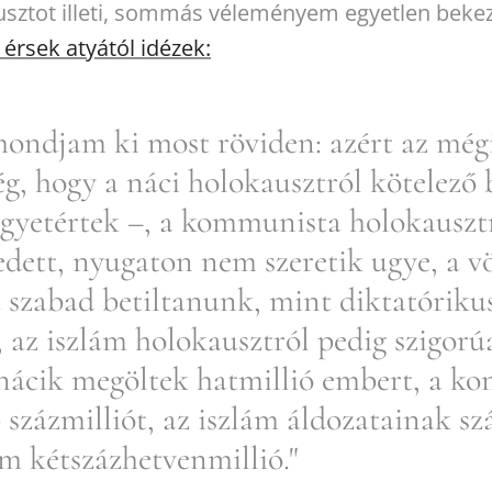
sztot illeti, sommás véleményem egyetlen beke
 érsek atyától idézek:
ondjam ki most röviden: azért az még
g, hogy a náci holokausztról kötelező 
egyetértek –, a kommunista holokauszt
ett, nyugaton nem szeretik ugye, a vö
 szabad betiltanunk, mint diktatóriku
, az iszlám holokausztról pedig szigorúa
 nácik megöltek hatmillió embert, a k
 százmilliót, az iszlám áldozatainak s
 kétszázhetvenmillió."