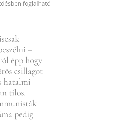
zdésben foglalható
iscsak
beszélni –
ról épp hogy
rös csillagot
s hatalmi
n tilos.
ommunisták
záma pedig