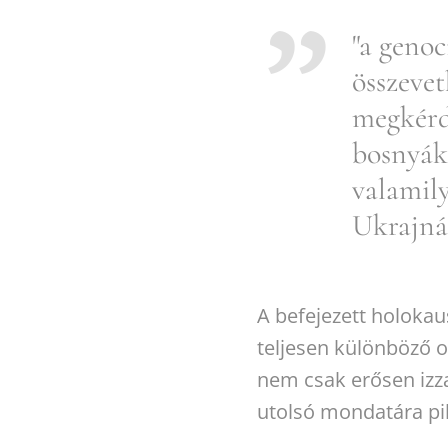
"a genoc
összeve
megkérd
bosnyáko
valamil
Ukrajnáb
A befejezett holokau
teljesen különböző o
nem csak erősen izzad
utolsó mondatára pil