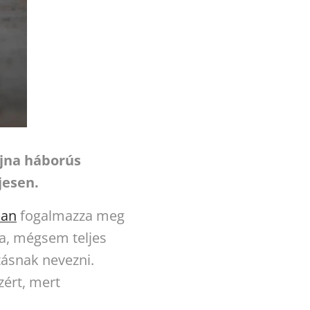
ajna háborús
jesen.
ban
fogalmazza meg
ga, mégsem teljes
tásnak nevezni.
zért, mert