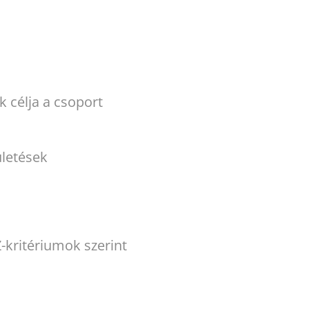
k célja a csoport
ületések
-kritériumok szerint