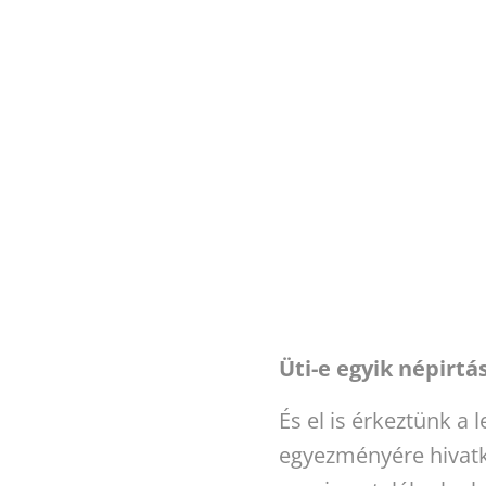
Üti-e egyik népirtá
És el is érkeztünk a
egyezményére hivatko