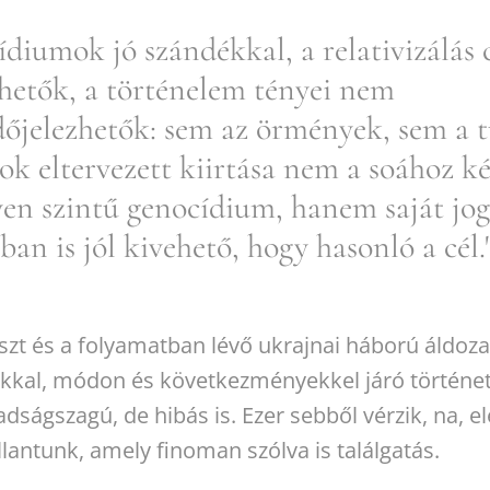
ídiumok jó szándékkal, a relativizálás c
thetők, a történelem tényei nem
őjelezhetők: sem az örmények, sem a t
k eltervezett kiirtása nem a soához ké
yen szintű genocídium, hanem saját jog
an is jól kivehető, hogy hasonló a cél.
szt és a folyamatban lévő ukrajnai háború áldoza
kkal, módon és következményekkel járó történet,
ságszagú, de hibás is. Ezer sebből vérzik, na, el
lantunk, amely finoman szólva is találgatás.