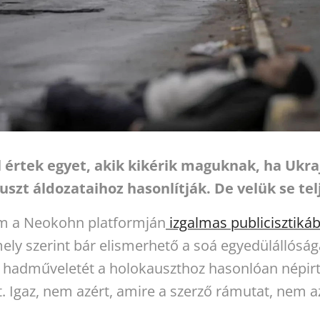
l értek egyet, akik kikérik maguknak, ha Ukr
uszt áldozataihoz hasonlítják. De velük se tel
ám a Neokohn platformján
izgalmas publicisztiká
ely szerint bár elismerhető a soá egyedülállósá
ai hadműveletét a holokauszthoz hasonlóan népir
t. Igaz, nem azért, amire a szerző rámutat, nem a