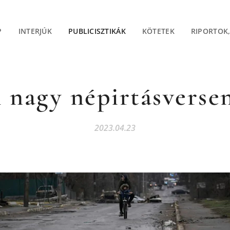
P
INTERJÚK
PUBLICISZTIKÁK
KÖTETEK
RIPORTOK
 nagy népirtásverse
2023.04.23