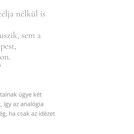
élja nélkül is
uszik, sem a
pest,
on.
"
tainak ügye két
 így az analógia
ég, ha csak az idézet