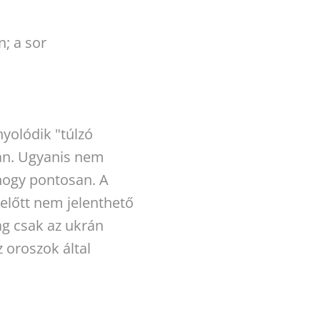
n; a sor
yolódik "túlzó
csán. Ugyanis nem
hogy pontosan. A
 előtt nem jelenthető
g csak az ukrán
 oroszok által