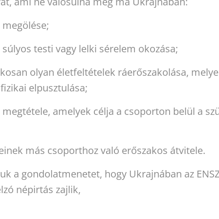
yat, ami ne valósulna meg ma Ukrajnában:
k megölése;
 súlyos testi vagy lelki sérelem okozása;
kosan olyan életfeltételek ráerőszakolása, melye
fizikai elpusztulása;
 megtétele, amelyek célja a csoporton belül a sz
inek más csoporthoz való erőszakos átvitele.
juk a gondolatmenetet, hogy Ukrajnában az ENSZ
zó népirtás zajlik,