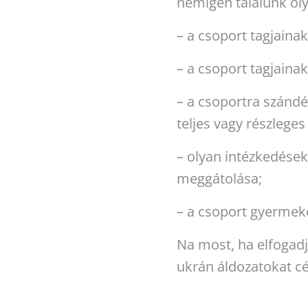
nemigen találunk ol
– a csoport tagjaina
– a csoport tagjainak
– a csoportra szándé
teljes vagy részleges 
– olyan intézkedések
meggátolása;
– a csoport gyermeke
Na most, ha elfogad
ukrán áldozatokat cél