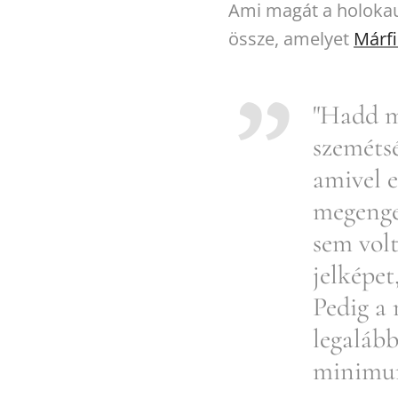
Ami magát a holokau
össze, amelyet
Márfi
"Hadd m
szemétsé
amivel 
megenged
sem volt
jelképet
Pedig a
legalább
minimum