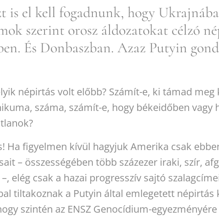
zt is el kell fogadnunk, hogy Ukrajná
mok szerint orosz áldozatokat célzó nép
en. És Donbaszban. Azaz Putyin gond
yik népirtás volt előbb? Számít-e, ki támad meg k
tnikuma, száma, számít-e, hogy békeidőben vagy
atlanok?
s! Ha figyelmen kívül hagyjuk Amerika csak ebb
ait – összességében több százezer iraki, szír, afgá
–, elég csak a hazai progresszív sajtó szalagcíme
bal tiltakoznak a Putyin által emlegetett népirtás
, hogy szintén az ENSZ Genocídium-egyezményére 