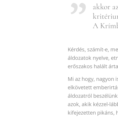
akkor a
kritériu
A Krímb
Kérdés, számít-e, mel
áldozatok nyelve, e
erőszakos halált árt
Mi az hogy, nagyon i
elkövetett emberirtás
áldozatról beszélünk 
azok, akik kézzel-láb
kifejezetten pikáns