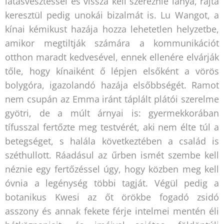
látásvesztéssel és vissza kell szereznie lánya, rajta
keresztül pedig unokái bizalmát is. Lu Wangot, a
kínai kémikust hazája hozza lehetetlen helyzetbe,
amikor megtiltják számára a kommunikációt
otthon maradt kedvesével, ennek ellenére elvárják
tőle, hogy kínaiként ő lépjen elsőként a vörös
bolygóra, igazolandó hazája elsőbbségét. Ramot
nem csupán az Emma iránt táplált plátói szerelme
gyötri, de a múlt árnyai is: gyermekkorában
tífusszal fertőzte meg testvérét, aki nem élte túl a
betegséget, s halála következtében a család is
széthullott. Ráadásul az űrben ismét szembe kell
néznie egy fertőzéssel úgy, hogy közben meg kell
óvnia a legénység többi tagját. Végül pedig a
botanikus Kwesi az őt örökbe fogadó zsidó
asszony és annak fekete férje intelmei mentén éli