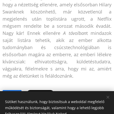
hogy a nézettség ellenére, amely elsősorban Hilary
Swanknek köszönhető, már közvetlenül a
megjelenés után toplistára ugrott, a Netflix
mégsem rendelte be a sorozat második évadát.
Nagy kár! Ennek ellenére
A távolban
t mindazok
saját listára tehetik, akik az ember alkotta
tudományban és csúcstechnológiában is
elsősorban magára az emberre, az emberi lélekre
kíváncsiak: elhivatottságra, küldetéstudatra,
vágyakra, félelmekre s arra, hogy mi az, amiért
még az életünket is feláldoznánk.
Share
Sütiket használunk, hogy biztosítsuk a weboldal megfelelő
működését és biztonságát, valamint hogy a lehető legjobb
felhasználói élményt kínáljuk Neked.