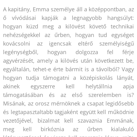
A kapitány, Emma személye áll a középpontban, az
ő vívódásai kapják a legnagyobb hangsúlyt:
hogyan küzd meg a kilövést követő technikai
nehézségekkel az űrben, hogyan tud egységet
kovácsolni az igencsak eltérő személyiségű
legénységből, hogyan dolgozza fel férje
agyvérzését, amely a kilövés után következett be,
egyáltalán, tehet-e érte bármit is a távolból? Vagy
hogyan tudja támogatni a középiskolás lányát,
akinek egyszerre kell helytállnia apja
támogatásában és az első szerelemben is?
Misának, az orosz mérnöknek a csapat legidősebb
és legtapasztaltabb tagjaként együtt kell működnie
vezetőjével, bizalmat kell szavaznia Emmának,
meg kell birkóznia az űrben kialakuló