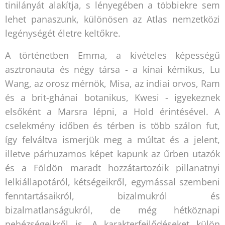
tinilányát alakítja, s lényegében a többiekre sem
lehet panaszunk, különösen az Atlas nemzetközi
legénységét életre keltőkre.
A történetben Emma, a kivételes képességű
asztronauta és négy társa - a kínai kémikus, Lu
Wang, az orosz mérnök, Misa, az indiai orvos, Ram
és a brit-ghánai botanikus, Kwesi - igyekeznek
elsőként a Marsra lépni, a Hold érintésével. A
cselekmény időben és térben is több szálon fut,
így felváltva ismerjük meg a múltat és a jelent,
illetve párhuzamos képet kapunk az űrben utazók
és a Földön maradt hozzátartozóik pillanatnyi
lelkiállapotáról, kétségeikről, egymással szembeni
fenntartásaikról, bizalmukról és
bizalmatlanságukról, de még hétköznapi
nehézségeikről is. A karakterfejlődéseket külön