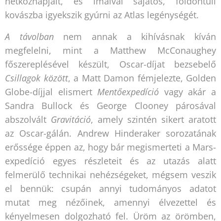
hétköznapjait, és imáival sajátos, földöntúli
kovászba igyekszik gyúrni az Atlas legénységét.
A távolban
nem annak a kihívásnak kíván
megfelelni, mint a Matthew McConaughey
főszereplésével készült, Oscar-díjat bezsebelő
Csillagok között
, a Matt Damon fémjelezte, Golden
Globe-díjjal elismert
Mentőexpedíció
vagy akár a
Sandra Bullock és George Clooney párosával
abszolvált
Gravitáció
, amely szintén sikert aratott
az Oscar-gálán. Andrew Hinderaker sorozatának
erőssége éppen az, hogy bár megismerteti a Mars-
expedíció egyes részleteit és az utazás alatt
felmerülő technikai nehézségeket, mégsem veszik
el bennük: csupán annyi tudományos adatot
mutat meg nézőinek, amennyi élvezettel és
kényelmesen dolgozható fel. Üröm az örömben,