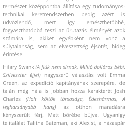
természet középpontba állítása egy tudományos-
technikai keretrendszerben pedig azért is
üdvözlendő, mert így emészthetőbbé,
fogyaszthatóbbá teszi az űrutazás élményét azok
számára is, akiket egyébként nem vonz a
súlytalanság, sem az elveszettség éjsötét, hideg
érintése.
Hilary Swank
(A fiúk nem sírnak, Millió dolláros bébi,
Szilveszter éjjel)
nagyszerű választás volt Emma
Green, az expedíció kapitányának szerepére, de
talán még nála is jobban hozza karakterét Josh
Charles
(Holt költők társasága, Édeshármas, A
legharsányabb hang)
az otthon maradásra
kényszerült férj, Matt bőrébe bújva. Ugyanígy
telitalálat Talitha Bateman, aki Alexist, a házaspár