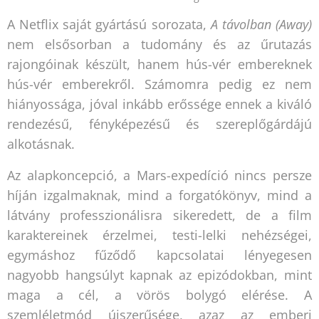
A Netflix saját gyártású sorozata,
A távolban (Away)
nem elsősorban a tudomány és az űrutazás
rajongóinak készült, hanem hús-vér embereknek
hús-vér emberekről. Számomra pedig ez nem
hiányossága, jóval inkább erőssége ennek a kiváló
rendezésű, fényképezésű és szereplőgárdájú
alkotásnak.
Az alapkoncepció, a Mars-expedíció nincs persze
híján izgalmaknak, mind a forgatókönyv, mind a
látvány professzionálisra sikeredett, de a film
karaktereinek érzelmei, testi-lelki nehézségei,
egymáshoz fűződő kapcsolatai lényegesen
nagyobb hangsúlyt kapnak az epizódokban, mint
maga a cél, a vörös bolygó elérése. A
szemléletmód újszerűsége, azaz az emberi