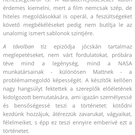
érdemes kiemelni, mert a film nemcsak szép, de
hiteles megoldásokkal is operál, a feszültségeket
követő megbékéléseket pedig nem butítja le az
unalomig ismert sablonok szintjére.
A távolban
tíz epizódja jócskán tartalmaz
meglepetéseket, nem várt fordulatokat, próbára
téve mind a legénység, mind a NASA
munkatársainak - különösen Mattnek - a
problémamegoldó képességét. A készítők kellően
nagy hangsúlyt fektettek a szereplők előéletének
kidolgozott bemutatására, ami igazán személyessé
és bensőségessé teszi a történetet: kötődni
kezdünk hozzájuk, átérezzük zavarukat, vágyaikat,
félelmeiket, s épp ez teszi ennyire emberivé ezt a
történetet.