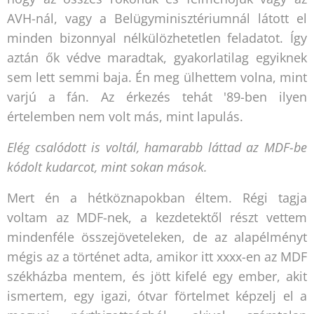
AVH-nál, vagy a Belügyminisztériumnál látott el
minden bizonnyal nélkülözhetetlen feladatot. Így
aztán ők védve maradtak, gyakorlatilag egyiknek
sem lett semmi baja. Én meg ülhettem volna, mint
varjú a fán. Az érkezés tehát '89-ben ilyen
értelemben nem volt más, mint lapulás.
Elég csalódott is voltál, hamarabb láttad az MDF-be
kódolt kudarcot, mint sokan mások.
Mert én a hétköznapokban éltem. Régi tagja
voltam az MDF-nek, a kezdetektől részt vettem
mindenféle összejöveteleken, de az alapélményt
mégis az a történet adta, amikor itt xxxx-en az MDF
székházba mentem, és jött kifelé egy ember, akit
ismertem, egy igazi, ótvar förtelmet képzelj el a