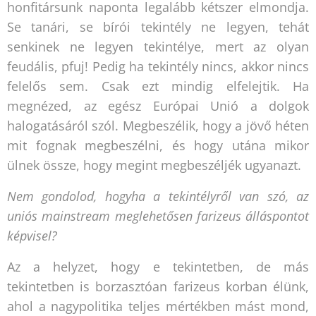
honfitársunk naponta legalább kétszer elmondja.
Se tanári, se bírói tekintély ne legyen, tehát
senkinek ne legyen tekintélye, mert az olyan
feudális, pfuj! Pedig ha tekintély nincs, akkor nincs
felelős sem. Csak ezt mindig elfelejtik. Ha
megnézed, az egész Európai Unió a dolgok
halogatásáról szól. Megbeszélik, hogy a jövő héten
mit fognak megbeszélni, és hogy utána mikor
ülnek össze, hogy megint megbeszéljék ugyanazt.
Nem gondolod, hogyha a tekintélyről van szó, az
uniós mainstream meglehetősen farizeus álláspontot
képvisel?
Az a helyzet, hogy e tekintetben, de más
tekintetben is borzasztóan farizeus korban élünk,
ahol a nagypolitika teljes mértékben mást mond,