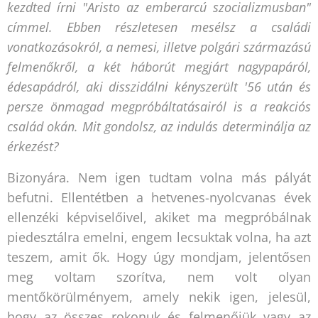
kezdted írni "Aristo az emberarcú szocializmusban"
címmel. Ebben részletesen mesélsz a családi
vonatkozásokról, a nemesi, illetve polgári származású
felmenőkről, a két háborút megjárt nagypapáról,
édesapádról, aki disszidálni kényszerült '56 után és
persze önmagad megpróbáltatásairól is a reakciós
család okán. Mit gondolsz, az indulás determinálja az
érkezést?
Bizonyára. Nem igen tudtam volna más pályát
befutni. Ellentétben a hetvenes-nyolcvanas évek
ellenzéki képviselőivel, akiket ma megpróbálnak
piedesztálra emelni, engem lecsuktak volna, ha azt
teszem, amit ők. Hogy úgy mondjam, jelentősen
meg voltam szorítva, nem volt olyan
mentőkörülményem, amely nekik igen, jelesül,
hogy az összes rokonuk és felmenőjük vagy az