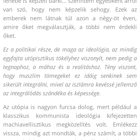
fenébe is képzeli bárki... szerintem egyébként arról
van szó, hogy nem képzelik sehogy. Ezek az
emberek nem látnak túl azon a négy-öt éven,
amire őket megválasztják, a többi nem érdekli
őket.
Ez a politikai része, de maga az ideológia, az mindig
egyfajta utópisztikus tökélyhez viszonyít, nem pedig a
tegnaphoz, a mához és a realitáshoz. Tény viszont,
hogy muszlim tömegeket ez idáig senkinek sem
sikerült integrálni, mivel az iszlámra kevéssé jellemző
az integrálódás szándéka és képessége.
Az utópia is nagyon furcsa dolog, mert például a
klasszikus kommunista ideológia kifejezetten
machiavellisztikus megközelítés volt. Emlékezz
vissza, mindig azt mondták, a pénz számít, a többi