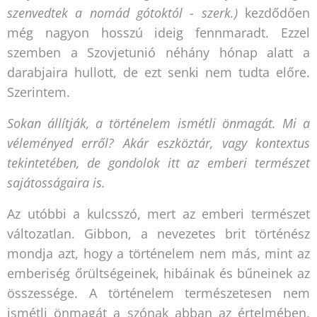
szenvedtek a nomád gótoktól - szerk.)
kezdődően
még nagyon hosszú ideig fennmaradt. Ezzel
szemben a Szovjetunió néhány hónap alatt a
darabjaira hullott, de ezt senki nem tudta előre.
Szerintem.
Sokan állítják, a történelem ismétli önmagát. Mi a
véleményed erről? Akár eszköztár, vagy kontextus
tekintetében, de gondolok itt az emberi természet
sajátosságaira is.
Az utóbbi a kulcsszó, mert az emberi természet
változatlan. Gibbon, a nevezetes brit történész
mondja azt, hogy a történelem nem más, mint az
emberiség őrültségeinek, hibáinak és bűneinek az
összessége. A történelem természetesen nem
ismétli önmagát a szónak abban az értelmében,