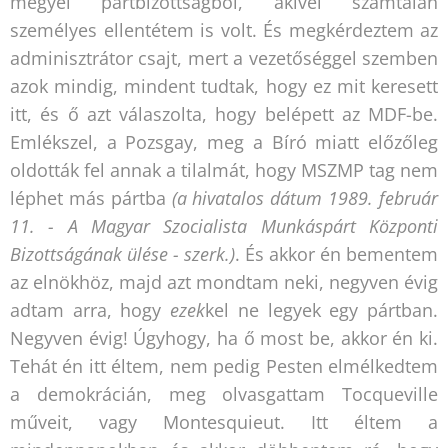
megyei pártbizottságból, akivel számtalan
személyes ellentétem is volt. És megkérdeztem az
adminisztrátor csajt, mert a vezetőséggel szemben
azok mindig, mindent tudtak, hogy ez mit keresett
itt, és ő azt válaszolta, hogy belépett az MDF-be.
Emlékszel, a Pozsgay, meg a Bíró miatt előzőleg
oldották fel annak a tilalmát, hogy MSZMP tag nem
léphet más pártba
(a hivatalos dátum 1989. február
11. - A Magyar Szocialista Munkáspárt Központi
Bizottságának ülése - szerk.)
. És akkor én bementem
az elnökhöz, majd azt mondtam neki, negyven évig
adtam arra, hogy
ezek
kel ne legyek egy pártban.
Negyven évig! Úgyhogy, ha ő most be, akkor én ki.
Tehát én itt éltem, nem pedig Pesten elmélkedtem
a demokrácián, meg olvasgattam Tocqueville
műveit, vagy Montesquieut. Itt éltem a