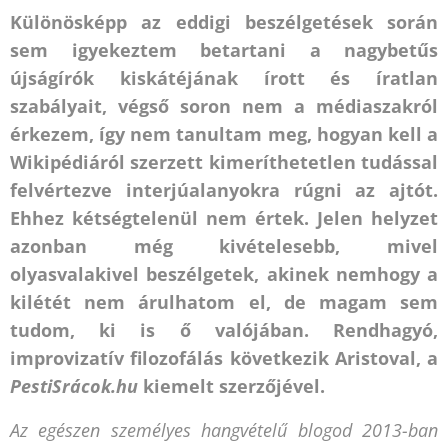
Különösképp az eddigi beszélgetések során
sem igyekeztem betartani a nagybetűs
újságírók kiskátéjának írott és íratlan
szabályait, végső soron nem a médiaszakról
érkezem, így nem tanultam meg, hogyan kell a
Wikipédiáról szerzett kimeríthetetlen tudással
felvértezve interjúalanyokra rúgni az ajtót.
Ehhez kétségtelenül nem értek. Jelen helyzet
azonban még kivételesebb, mivel
olyasvalakivel beszélgetek, akinek nemhogy a
kilétét nem árulhatom el, de magam sem
tudom, ki is ő valójában. Rendhagyó,
improvizatív filozofálás következik Aristoval, a
PestiSrácok.hu
kiemelt szerzőjével.
Az egészen személyes hangvételű blogod 2013-ban