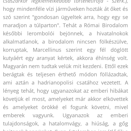
császárkor legkiemelkedőbb történetírója - szerk.),
hogy mindenféle vízi járműveken hozták át őket és
szó szerint "gondosan ügyeltek arra, hogy egy se
maradjon a túlparton". Tehát a Római Birodalom
későbbi lerombolói bejönnek, a hivatalnokok
alkalmatlanok, a birodalom nincsen fölkészülve,
korruptak, Marcellinus szerint egy fél döglött
kutyáért egy aranyat kértek, akkora éhínség volt.
Magyarán nem tudtak velük mit kezdeni. Ettől ezek
berágtak és teljesen érthető módon föllázadtak,
ami aztán a hadrianopolisi csatához vezetett. A
lényeg tehát, hogy ugyanazokat az emberi hibákat
követjük el most, amelyeket már akkor elkövettek
és amelyeket örökké el fogunk követni, mivel
emberek vagyunk. Ugyanazok az emberi
tulajdonságok, a hatalomvágy, a hiúság, a gőg