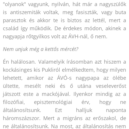
"olyanok" vagyunk, nyilván, hát már a nagyszülők
is antiszemiták voltak, meg fasiszták, vagy buta
parasztok és akkor te is biztos az lettél, mert a
család így működik. De érdekes módon, akinek a
nagyapja rőtgyilkos volt az ÁVH-nál, ő nem.
Nem unjuk még a kettős mércét?
Én halálosan. Valamelyik írásomban azt hiszem a
kockásinges kis Pukliról elmélkedtem, hogy milyen
lehetett, amikor az ÁVÓ-s nagypapa az ölébe
ültette, mesélt neki és ő utána veseleverőst
játszott este a mackójával. Ilyenkor mindig az a
filozófiai, episztemológiai érv, hogy ne
általánosítsunk. Ezt halljuk naponta
háromszázszor. Mert a migráns az erőszakol, de
ne általánosítsunk. Na most, az általánosítás nem