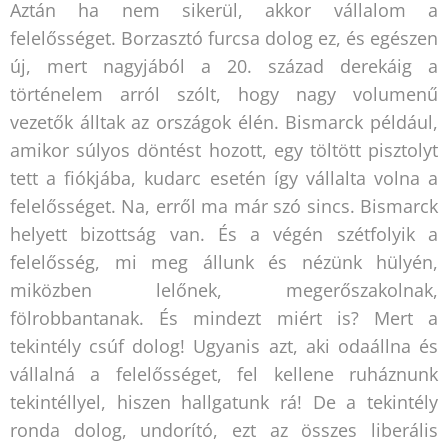
Aztán ha nem sikerül, akkor vállalom a
felelősséget. Borzasztó furcsa dolog ez, és egészen
új, mert nagyjából a 20. század derekáig a
történelem arról szólt, hogy nagy volumenű
vezetők álltak az országok élén. Bismarck például,
amikor súlyos döntést hozott, egy töltött pisztolyt
tett a fiókjába, kudarc esetén így vállalta volna a
felelősséget. Na, erről ma már szó sincs. Bismarck
helyett bizottság van. És a végén szétfolyik a
felelősség, mi meg állunk és nézünk hülyén,
miközben lelőnek, megerőszakolnak,
fölrobbantanak. És mindezt miért is? Mert a
tekintély csúf dolog! Ugyanis azt, aki odaállna és
vállalná a felelősséget, fel kellene ruháznunk
tekintéllyel, hiszen hallgatunk rá! De a tekintély
ronda dolog, undorító, ezt az összes liberális