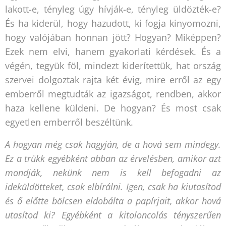
lakott-e, tényleg úgy hívják-e, tényleg üldözték-e?
És ha kiderül, hogy hazudott, ki fogja kinyomozni,
hogy valójában honnan jött? Hogyan? Miképpen?
Ezek nem elvi, hanem gyakorlati kérdések. És a
végén, tegyük föl, mindezt kiderítettük, hat ország
szervei dolgoztak rajta két évig, mire erről az egy
emberről megtudták az igazságot, rendben, akkor
haza kellene küldeni. De hogyan? És most csak
egyetlen emberről beszéltünk.
A hogyan még csak hagyján, de a hová sem mindegy.
Ez a trükk egyébként abban az érvelésben, amikor azt
mondják, nekünk nem is kell befogadni az
ideküldötteket, csak elbírálni. Igen, csak ha kiutasítod
és ő előtte bölcsen eldobálta a papírjait, akkor hová
utasítod ki? Egyébként a kitoloncolás tényszerűen