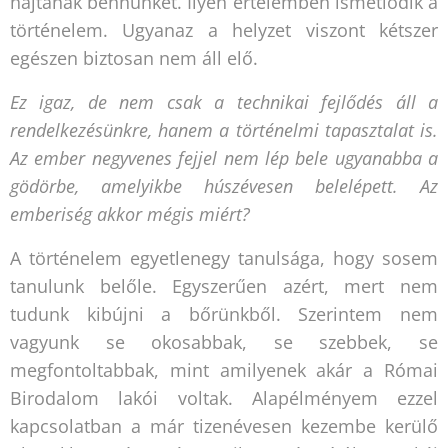
hajtanak bennünket. Ilyen értelemben ismétlődik a
történelem. Ugyanaz a helyzet viszont kétszer
egészen biztosan nem áll elő.
Ez igaz, de nem csak a technikai fejlődés áll a
rendelkezésünkre, hanem a történelmi tapasztalat is.
Az ember negyvenes fejjel nem lép bele ugyanabba a
gödörbe, amelyikbe húszévesen belelépett. Az
emberiség akkor mégis miért?
A történelem egyetlenegy tanulsága, hogy sosem
tanulunk belőle. Egyszerűen azért, mert nem
tudunk kibújni a bőrünkből. Szerintem nem
vagyunk se okosabbak, se szebbek, se
megfontoltabbak, mint amilyenek akár a Római
Birodalom lakói voltak. Alapélményem ezzel
kapcsolatban a már tizenévesen kezembe kerülő