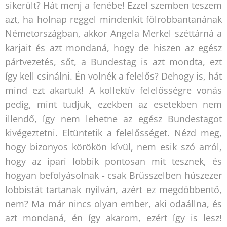
sikerült? Hát menj a fenébe! Ezzel szemben teszem
azt, ha holnap reggel mindenkit fölrobbantanának
Németországban, akkor Angela Merkel széttárná a
karjait és azt mondaná, hogy de hiszen az egész
pártvezetés, sőt, a Bundestag is azt mondta, ezt
így kell csinálni. Én volnék a felelős? Dehogy is, hát
mind ezt akartuk! A kollektív felelősségre vonás
pedig, mint tudjuk, ezekben az esetekben nem
illendő, így nem lehetne az egész Bundestagot
kivégeztetni. Eltüntetik a felelősséget. Nézd meg,
hogy bizonyos körökön kívül, nem esik szó arról,
hogy az ipari lobbik pontosan mit tesznek, és
hogyan befolyásolnak - csak Brüsszelben húszezer
lobbistát tartanak nyilván, azért ez megdöbbentő,
nem? Ma már nincs olyan ember, aki odaállna, és
azt mondaná, én így akarom, ezért így is lesz!