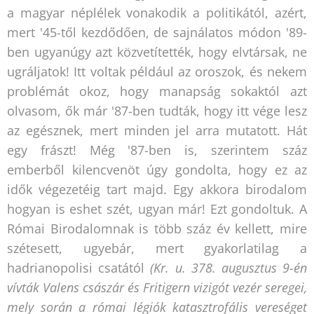
a magyar néplélek vonakodik a politikától, azért,
mert '45-től kezdődően, de sajnálatos módon '89-
ben ugyanúgy azt közvetítették, hogy elvtársak, ne
ugráljatok! Itt voltak például az oroszok, és nekem
problémát okoz, hogy manapság sokaktól azt
olvasom, ők már '87-ben tudták, hogy itt vége lesz
az egésznek, mert minden jel arra mutatott. Hát
egy frászt! Még '87-ben is, szerintem száz
emberből kilencvenöt úgy gondolta, hogy ez az
idők végezetéig tart majd. Egy akkora birodalom
hogyan is eshet szét, ugyan már! Ezt gondoltuk. A
Római Birodalomnak is több száz év kellett, mire
szétesett, ugyebár, mert gyakorlatilag a
hadrianopolisi csatától
(Kr. u. 378. augusztus 9-én
vívták Valens császár és Fritigern vizigót vezér seregei,
mely során a római légiók katasztrofális vereséget