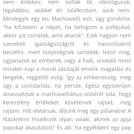
nem érdekes; nem voltak ők ideológusok,
legalábbis, akikkel én találkoztam, azok nem.
Mindegyik egy kis Machiavelli volt, úgy gondolta,
"ha kifizetem a népet, ha befogom a pofájukat,
akkor azt csinálok, amit akarok". Ezek nagyon nem
szerettek igazságosságról és hasonlóakról
beszélni, mert hülyeségnek tartották. Nézd meg,
ugyanazok az emberek, vagy a fiaik, unokáik most
minden nap a morál zászlaját emelik magasba és
lengetik, reggeltől estig. Így az emberiesség, meg
úgy a szolidaritás, na persze. Egész egyszerűen
átsasszéztak a machiavelliánus oldalról oda, hogy
keresztény értékeket követelnek rajtad, meg
rajtam. Hát elvtársak, álljunk meg egy pillanatra! A
Názáretire hivatkozik olyan valaki, akinek az apja
papokat akasztatott? És aki, ha egyébként egy pap