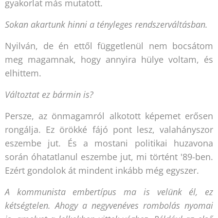
gyakorlat más mutatott.
Sokan akartunk hinni a tényleges rendszerváltásban.
Nyilván, de én ettől függetlenül nem bocsátom
meg magamnak, hogy annyira hülye voltam, és
elhittem.
Változtat ez bármin is?
Persze, az önmagamról alkotott képemet erősen
rongálja. Ez örökké fájó pont lesz, valahányszor
eszembe jut. És a mostani politikai huzavona
során óhatatlanul eszembe jut, mi történt '89-ben.
Ezért gondolok át mindent inkább még egyszer.
A kommunista embertípus ma is velünk él, ez
kétségtelen. Ahogy a negyvenéves rombolás nyomai