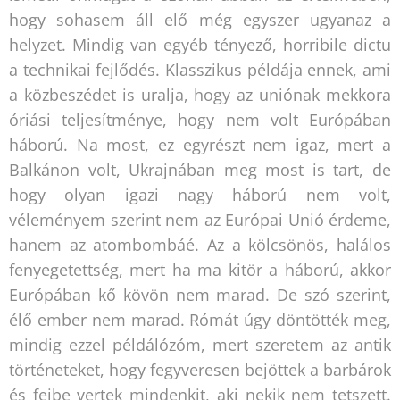
hogy sohasem áll elő még egyszer ugyanaz a
helyzet. Mindig van egyéb tényező, horribile dictu
a technikai fejlődés. Klasszikus példája ennek, ami
a közbeszédet is uralja, hogy az uniónak mekkora
óriási teljesítménye, hogy nem volt Európában
háború. Na most, ez egyrészt nem igaz, mert a
Balkánon volt, Ukrajnában meg most is tart, de
hogy olyan igazi nagy háború nem volt,
véleményem szerint nem az Európai Unió érdeme,
hanem az atombombáé. Az a kölcsönös, halálos
fenyegetettség, mert ha ma kitör a háború, akkor
Európában kő kövön nem marad. De szó szerint,
élő ember nem marad. Rómát úgy döntötték meg,
mindig ezzel példálózóm, mert szeretem az antik
történeteket, hogy fegyveresen bejöttek a barbárok
és fejbe vertek mindenkit, aki nekik nem tetszett.