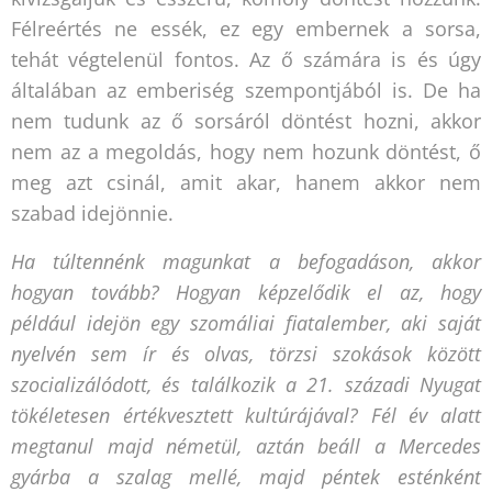
Félreértés ne essék, ez egy embernek a sorsa,
tehát végtelenül fontos. Az ő számára is és úgy
általában az emberiség szempontjából is. De ha
nem tudunk az ő sorsáról döntést hozni, akkor
nem az a megoldás, hogy nem hozunk döntést, ő
meg azt csinál, amit akar, hanem akkor nem
szabad idejönnie.
Ha túltennénk magunkat a befogadáson, akkor
hogyan tovább? Hogyan képzelődik el az, hogy
például idejön egy szomáliai fiatalember, aki saját
nyelvén sem ír és olvas, törzsi szokások között
szocializálódott, és találkozik a 21. századi Nyugat
tökéletesen értékvesztett kultúrájával? Fél év alatt
megtanul majd németül, aztán beáll a Mercedes
gyárba a szalag mellé, majd péntek esténként