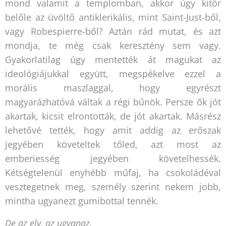
mond valamit a templomban, akkor úgy kitör
belőle az üvöltő antiklerikális, mint Saint-Just-ből,
vagy Robespierre-ből? Aztán rád mutat, és azt
mondja, te még csak keresztény sem vagy.
Gyakorlatilag úgy mentették át magukat az
ideológiájukkal együtt, megspékelve ezzel a
morális maszlaggal, hogy egyrészt
magyarázhatóvá váltak a régi bűnök. Persze ők jót
akartak, kicsit elrontották, de jót akartak. Másrész
lehetővé tették, hogy amit addig az erőszak
jegyében követeltek tőled, azt most az
emberiesség jegyében követelhessék.
Kétségtelenül enyhébb műfaj, ha csokoládéval
vesztegetnek meg, személy szerint nekem jobb,
mintha ugyanezt gumibottal tennék.
De az elv, az ugyanaz.