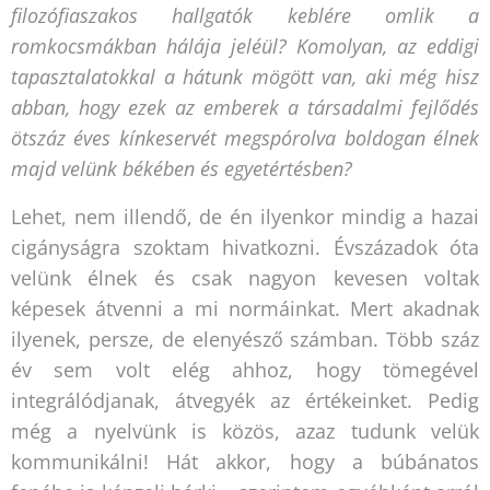
filozófiaszakos hallgatók keblére omlik a
romkocsmákban hálája jeléül? Komolyan, az eddigi
tapasztalatokkal a hátunk mögött van, aki még hisz
abban, hogy ezek az emberek a társadalmi fejlődés
ötszáz éves kínkeservét megspórolva boldogan élnek
majd velünk békében és egyetértésben?
Lehet, nem illendő, de én ilyenkor mindig a hazai
cigányságra szoktam hivatkozni. Évszázadok óta
velünk élnek és csak nagyon kevesen voltak
képesek átvenni a mi normáinkat. Mert akadnak
ilyenek, persze, de elenyésző számban. Több száz
év sem volt elég ahhoz, hogy tömegével
integrálódjanak, átvegyék az értékeinket. Pedig
még a nyelvünk is közös, azaz tudunk velük
kommunikálni! Hát akkor, hogy a búbánatos