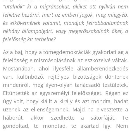
"utalnák" ki a migránsokat, akiket ott nyilván nem
lehetne bezárni, mert az emberi jogok, meg miegyéb,
és elkövetnének valamit, mondjuk felrobbantanának
néhány állampolgárt, vagy megerőszakolnák őket, a
felelősség kit terhelne?
Az a baj, hogy a tömegdemokráciák gyakorlatilag a
felelősség elmismásolásának az eszközeivé váltak.
Mostanában, ahol ilyesféle államberendezkedés
van, különböző, rejtélyes bizottságok döntenek
mindenről, meg ilyen-olyan tanácsadó testületek.
Eltüntették az egyszemélyi felelősséget. Régen ez
úgy volt, hogy kiállt a király és azt mondta, hadat
üzenek az ellenségemnek. Majd ha elvesztette a
háborút, akkor szedhette a sátorfáját. Te
gondoltad, te mondtad, te akartad így. Nem