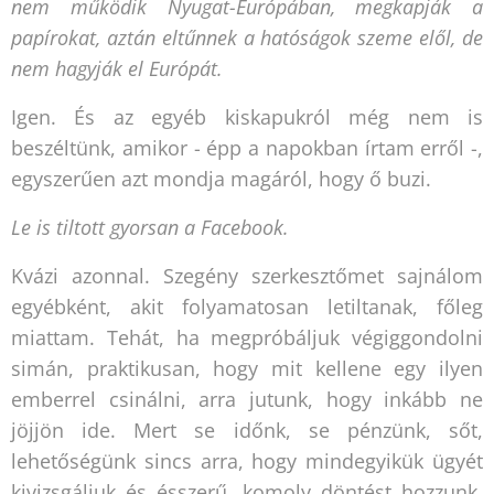
nem működik Nyugat-Európában, megkapják a
papírokat, aztán eltűnnek a hatóságok szeme elől, de
nem hagyják el Európát.
Igen. És az egyéb kiskapukról még nem is
beszéltünk, amikor - épp a napokban írtam erről -,
egyszerűen azt mondja magáról, hogy ő buzi.
Le is tiltott gyorsan a Facebook.
Kvázi azonnal. Szegény szerkesztőmet sajnálom
egyébként, akit folyamatosan letiltanak, főleg
miattam. Tehát, ha megpróbáljuk végiggondolni
simán, praktikusan, hogy mit kellene egy ilyen
emberrel csinálni, arra jutunk, hogy inkább ne
jöjjön ide. Mert se időnk, se pénzünk, sőt,
lehetőségünk sincs arra, hogy mindegyikük ügyét
kivizsgáljuk és ésszerű, komoly döntést hozzunk.