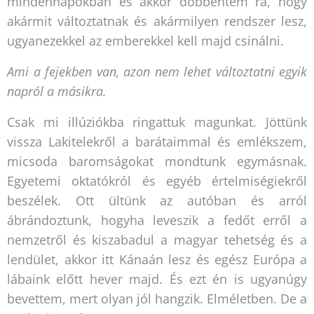
mindennapokban és akkor döbbentem rá, hogy
akármit változtatnak és akármilyen rendszer lesz,
ugyanezekkel az emberekkel kell majd csinálni.
Ami a fejekben van, azon nem lehet változtatni egyik
napról a másikra.
Csak mi illúziókba ringattuk magunkat. Jöttünk
vissza Lakitelekről a barátaimmal és emlékszem,
micsoda baromságokat mondtunk egymásnak.
Egyetemi oktatókról és egyéb értelmiségiekről
beszélek. Ott ültünk az autóban és arról
ábrándoztunk, hogyha leveszik a fedőt erről a
nemzetről és kiszabadul a magyar tehetség és a
lendület, akkor itt Kánaán lesz és egész Európa a
lábaink előtt hever majd. És ezt én is ugyanúgy
bevettem, mert olyan jól hangzik. Elméletben. De a