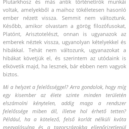
Plutarkhosz és más antik történetírók munkái
voltak, amelyekből a maihoz tökéletesen hasonló
ember nézett vissza. Semmit nem változtunk.
Később, amikor olvastam a görög filozófusokat,
Platónt, Arisztotelészt, onnan is ugyanazok az
emberek néztek vissza, ugyanolyan kételyekkel és
hibákkal. Tehát nem változunk, ugyanazokat a
hibákat követjük el, és szerintem az utódaink is
elkövetik majd, ha lesznek, bár ebben nem vagyok
biztos.
Mi a helyzet a felelősséggel? Arra gondolok, hogy míg
egy kisember az élete szinte minden területén
elszámolni kénytelen, addig maga a rendszer
felelőssége miben áll, illetve hol érhető tetten?
Például, ha a kötelező, felső korlát nélküli kvóta
megvalósulna és a tagországokba ellenőrizetlenül