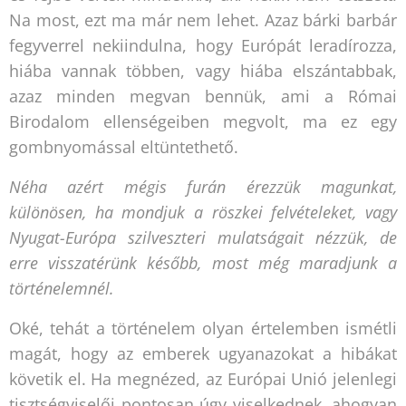
Na most, ezt ma már nem lehet. Azaz bárki barbár
fegyverrel nekiindulna, hogy Európát leradírozza,
hiába vannak többen, vagy hiába elszántabbak,
azaz minden megvan bennük, ami a Római
Birodalom ellenségeiben megvolt, ma ez egy
gombnyomással eltüntethető.
Néha azért mégis furán érezzük magunkat,
különösen, ha mondjuk a röszkei felvételeket, vagy
Nyugat-Európa szilveszteri mulatságait nézzük, de
erre visszatérünk később, most még maradjunk a
történelemnél.
Oké, tehát a történelem olyan értelemben ismétli
magát, hogy az emberek ugyanazokat a hibákat
követik el. Ha megnézed, az Európai Unió jelenlegi
tisztségviselői pontosan úgy viselkednek, ahogyan