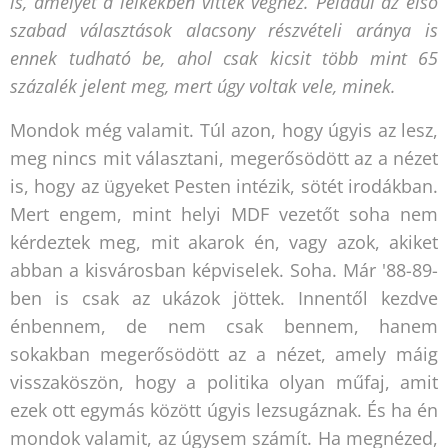
is, amelyet a lelkekben vittek véghez. Például az első
szabad választások alacsony részvételi aránya is
ennek tudható be, ahol csak kicsit több mint 65
százalék jelent meg, mert úgy voltak vele, minek.
Mondok még valamit. Túl azon, hogy úgyis az lesz,
meg nincs mit választani, megerősödött az a nézet
is, hogy az ügyeket Pesten intézik, sötét irodákban.
Mert engem, mint helyi MDF vezetőt soha nem
kérdeztek meg, mit akarok én, vagy azok, akiket
abban a kisvárosban képviselek. Soha. Már '88-89-
ben is csak az ukázok jöttek. Innentől kezdve
énbennem, de nem csak bennem, hanem
sokakban megerősödött az a nézet, amely máig
visszaköszön, hogy a politika olyan műfaj, amit
ezek ott egymás között úgyis lezsugáznak. És ha én
mondok valamit, az úgysem számít. Ha megnézed,