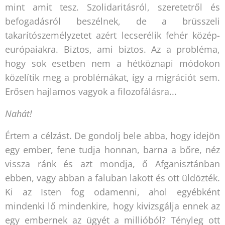
mint amit tesz. Szolidaritásról, szeretetről és
befogadásról beszélnek, de a brüsszeli
takarítószemélyzetet azért lecserélik fehér közép-
európaiakra. Biztos, ami biztos. Az a probléma,
hogy sok esetben nem a hétköznapi módokon
közelítik meg a problémákat, így a migrációt sem.
Erősen hajlamos vagyok a filozofálásra...
Nahát!
Értem a célzást. De gondolj bele abba, hogy idejön
egy ember, fene tudja honnan, barna a bőre, néz
vissza ránk és azt mondja, ő Afganisztánban
ebben, vagy abban a faluban lakott és ott üldözték.
Ki az Isten fog odamenni, ahol egyébként
mindenki lő mindenkire, hogy kivizsgálja ennek az
egy embernek az ügyét a millióból? Tényleg ott