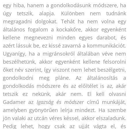
egy hiba, hanem a gondolkodásunk módszere, ha
úgy tetszik, alapja. Különben nem tudnánk
megragadni dolgokat. Tehát ha nem volna egy
általános fogalom a kockakőre, akkor egyenként
kellene megnevezni minden egyes darabot, és
azért lássuk be, ez kissé zavarná a kommunikációt.
Ugyanígy, ha a migránsokról általában véve nem
beszélhetünk, akkor egyenként kellene felsorolni
őket név szerint, így viszont nem lehet beszélgetni,
gondolkodni meg pláne. Az általánosítás a
gondolkodás módszere és az előítélet is az, akár
tetszik ez nekünk, akár nem. El kell olvasni
Gadamer az
Igazság és módszer
című munkáját,
amelyben gyönyörűen leírja mindezt. Ha szembe
jön valaki az utcán véres késsel, akkor elszaladunk.
Pedig lehet, hogy csak az ujját vágta el, és