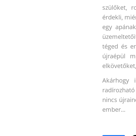
szülőket, 
érdekli, mié
egy apának.
üzemeltetői
téged és e
újraépül m
elkövetőket,
Akárhogy 
radírozható
nincs újrai
ember...