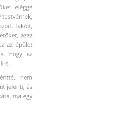
Őket eléggé
y testvérnek,
óit, lakóit,
etőket, azaz
z az épület
os, hogy az
i-e.
éntté, nem
t jelenti, és
káta, ma egy