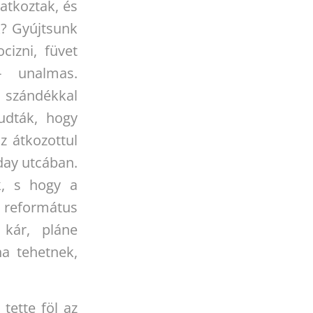
atkoztak, és
k? Gyújtsunk
cizni, füvet
- unalmas.
szándékkal
udták, hogy
z átkozottul
áday utcában.
k, s hogy a
református
 kár, pláne
ha tehetnek,
tette föl az