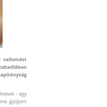
ő vallomást
abadlábon
apitányság
évesek - egy
ene gyújtani