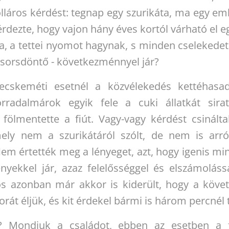
olláros kérdést: tegnap egy szurikáta, ma egy e
rdezte, hogy vajon hány éves kortól várható el e
ja, a tettei nyomot hagynak, s minden cselekedet
y sorsdöntő - következménnyel jár?
ecskeméti esetnél a közvélekedés kettéhasa
orradalmárok egyik fele a cuki állatkát sirat
 fölmentette a fiút. Vagy-vagy kérdést csinált
mely nem a szurikátáról szólt, de nem is arró
Nem értették meg a lényeget, azt, hogy igenis mi
yekkel jár, azaz felelősséggel és elszámoláss
os azonban már akkor is kiderült, hogy a köv
orát éljük, és kit érdekel bármi is három percnél
l? Mondjuk a családot, ebben az esetben a f