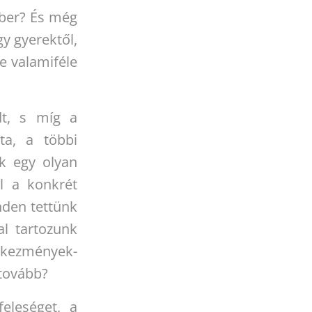
mber? És még
gy gyerektől,
e valamiféle
dt, s míg a
ta, a többi
ak egy olyan
l a konkrét
nden tettünk
al tartozunk
etkezmények-
 tovább?
eleséget, a