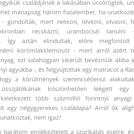
 egyikük családjának a lakásában ücsörögtek, un
tehet manapság három fiatalember, ha unatkozi
! - gondolták, mert netezni, tévézni, olvasni, fo
zinkronban recskázni, urambocsá! tanulni 
. Így aztán elindultak, előre megfontolt 
 némi körömlakklemosót - mert arról azért t
nyag, ezt valahogyan sikerült bevésniük abba a
nyi agyukba -, és felgyújtottak egy matracot a R
Hogy a körülmények szerencsétlenül alakulta
k összjátékának köszönhetően leégett egy 
 keletkezett több százmillió forintnyi anyagi
lt egy négygyerekes családapa? Arról ők alig
 unatkoztak, nem igaz?
 barátom emlékeztetett a szurikátás esetre, és 