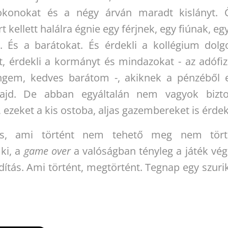
rokonokat és a négy árván maradt kislányt. 
rt kellett halálra égnie egy férjnek, egy fiúnak, eg
 És a barátokat. És érdekli a kollégium dolgoz
t, érdekli a kormányt és mindazokat - az adófiz
ngem, kedves barátom -, akiknek a pénzéből e
ajd. De abban egyáltalán nem vagyok bizt
 ezeket a kis ostoba, aljas gazembereket is érdekl
is, ami történt nem tehető meg nem tört
 ki, a
game over
a valóságban tényleg a játék végé
ndítás. Ami történt, megtörtént. Tegnap egy szuri