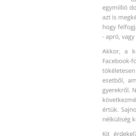
egymillió d
azt is megké
hogy felfog
- apró, vag
Akkor, a k
Facebook-f
tökéletesen
esetből, a
gyerekről. 
következmén
értük. Sajn
nélküliség k
Kit érdeke