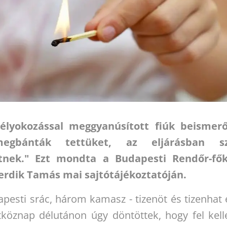
élyokozással meggyanúsított fiúk beismer
megbánták tettüket, az eljárásban sz
tnek." Ezt mondta a Budapesti Rendőr-fők
Terdik Tamás mai sajtótájékoztatóján.
esti srác, három kamasz - tizenöt és tizenhat 
köznap délutánon úgy döntöttek, hogy fel kell