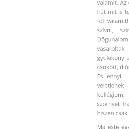
valamit. Az
hát mit is 
föl valamit
szívni, s
Dögunalom
vásároltak
gyúlékony a
csökött, dió
És ennyi. 
véletlene
kollégium,
szörnyet ha
hiszen csak
Ma este egy