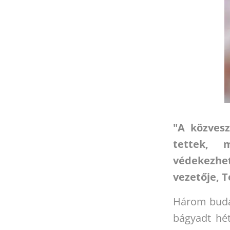
"A közvesz
tettek, 
védekezhe
vezetője, 
Három budap
bágyadt hét