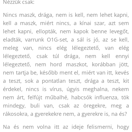
Nézzük csak:
Nincs maszk, drága, nem is kell, nem lehet kapni,
kell a maszk, miért nincs, a kínai szar, azt sem
lehet kapni, ellopták, nem kapok benne levegőt,
eladták, varrunk O1G-set, a sál is jó, az se kell,
meleg van, nincs elég lélegeztető, van elég
lélegeztető, csak túl drága, nem kell ennyi
lélegeztető, nem hord maszkot, korábban jött,
nem tartja be, később ment el, miért van itt, kevés
a teszt, sok a pontatlan teszt, drága a teszt, kit
érdekel, nincs is vírus, úgyis meghalna, nekem
nem árt, felfújt műbalhé, habcsók influenza, tök
mindegy, buli van, csak az öregekre, meg a
rákosokra, a gyerekekre nem, a gyerekre is, na és?
Na és nem volna itt az ideje felismerni, hogy