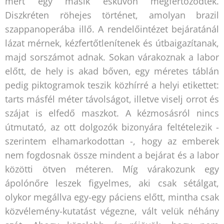
mert egy másik esküvőn megfertőződtek.
Diszkréten röhejes történet, amolyan brazil
szappanoperába illő. A rendelőintézet bejáratánál
lázat mérnek, kézfertőtlenítenek és útbaigazítanak,
majd sorszámot adnak. Sokan várakoznak a labor
előtt, de hely is akad bőven, egy méretes táblán
pedig piktogramok teszik közhírré a helyi etikettet:
tarts másfél méter távolságot, illetve viselj orrot és
szájat is elfedő maszkot. A kézmosásról nincs
útmutató, az ott dolgozók bizonyára feltételezik -
szerintem elhamarkodottan -, hogy az emberek
nem fogdosnak össze mindent a bejárat és a labor
közötti ötven méteren. Míg várakozunk egy
ápolónőre leszek figyelmes, aki csak sétálgat,
olykor megállva egy-egy páciens előtt, mintha csak
közvélemény-kutatást végezne, vált velük néhány