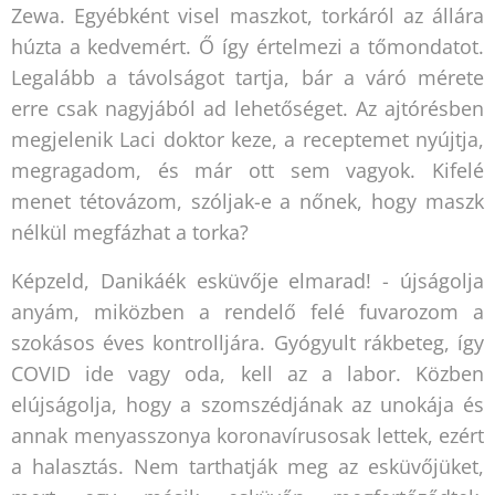
Zewa. Egyébként visel maszkot, torkáról az állára
húzta a kedvemért. Ő így értelmezi a tőmondatot.
Legalább a távolságot tartja, bár a váró mérete
erre csak nagyjából ad lehetőséget. Az ajtórésben
megjelenik Laci doktor keze, a receptemet nyújtja,
megragadom, és már ott sem vagyok. Kifelé
menet tétovázom, szóljak-e a nőnek, hogy maszk
nélkül megfázhat a torka?
Képzeld, Danikáék esküvője elmarad! - újságolja
anyám, miközben a rendelő felé fuvarozom a
szokásos éves kontrolljára. Gyógyult rákbeteg, így
COVID ide vagy oda, kell az a labor. Közben
elújságolja, hogy a szomszédjának az unokája és
annak menyasszonya koronavírusosak lettek, ezért
a halasztás. Nem tarthatják meg az esküvőjüket,