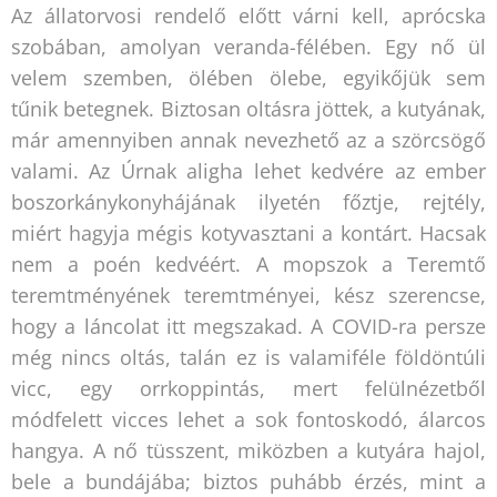
Az állatorvosi rendelő előtt várni kell, aprócska
szobában, amolyan veranda-félében. Egy nő ül
velem szemben, ölében ölebe, egyikőjük sem
tűnik betegnek. Biztosan oltásra jöttek, a kutyának,
már amennyiben annak nevezhető az a szörcsögő
valami. Az Úrnak aligha lehet kedvére az ember
boszorkánykonyhájának ilyetén főztje, rejtély,
miért hagyja mégis kotyvasztani a kontárt. Hacsak
nem a poén kedvéért. A mopszok a Teremtő
teremtményének teremtményei, kész szerencse,
hogy a láncolat itt megszakad. A COVID-ra persze
még nincs oltás, talán ez is valamiféle földöntúli
vicc, egy orrkoppintás, mert felülnézetből
módfelett vicces lehet a sok fontoskodó, álarcos
hangya. A nő tüsszent, miközben a kutyára hajol,
bele a bundájába; biztos puhább érzés, mint a