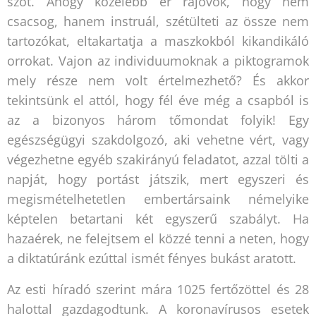
szót. Ahogy közelebb ér rájövök, hogy nem
csacsog, hanem instruál, szétülteti az össze nem
tartozókat, eltakartatja a maszkokból kikandikáló
orrokat. Vajon az individuumoknak a piktogramok
mely része nem volt értelmezhető? És akkor
tekintsünk el attól, hogy fél éve még a csapból is
az a bizonyos három tőmondat folyik! Egy
egészségügyi szakdolgozó, aki vehetne vért, vagy
végezhetne egyéb szakirányú feladatot, azzal tölti a
napját, hogy portást játszik, mert egyszeri és
megismételhetetlen embertársaink némelyike
képtelen betartani két egyszerű szabályt. Ha
hazaérek, ne felejtsem el közzé tenni a neten, hogy
a diktatúránk ezúttal ismét fényes bukást aratott.
Az esti híradó szerint mára 1025 fertőzöttel és 28
halottal gazdagodtunk. A koronavírusos esetek