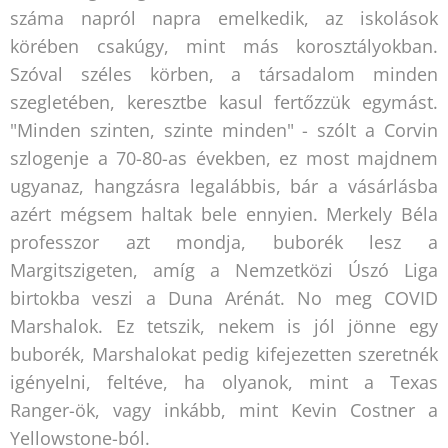
száma napról napra emelkedik, az iskolások
körében csakúgy, mint más korosztályokban.
Szóval széles körben, a társadalom minden
szegletében, keresztbe kasul fertőzzük egymást.
"Minden szinten, szinte minden" - szólt a Corvin
szlogenje a 70-80-as években, ez most majdnem
ugyanaz, hangzásra legalábbis, bár a vásárlásba
azért mégsem haltak bele ennyien. Merkely Béla
professzor azt mondja, buborék lesz a
Margitszigeten, amíg a Nemzetközi Úszó Liga
birtokba veszi a Duna Arénát. No meg COVID
Marshalok. Ez tetszik, nekem is jól jönne egy
buborék, Marshalokat pedig kifejezetten szeretnék
igényelni, feltéve, ha olyanok, mint a Texas
Ranger-ök, vagy inkább, mint Kevin Costner a
Yellowstone-ból.