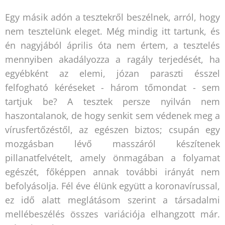
Egy másik adón a tesztekről beszélnek, arról, hogy
nem tesztelünk eleget. Még mindig itt tartunk, és
én nagyjából április óta nem értem, a tesztelés
mennyiben akadályozza a ragály terjedését, ha
egyébként az elemi, józan paraszti ésszel
felfogható kéréseket - három tőmondat - sem
tartjuk be? A tesztek persze nyilván nem
haszontalanok, de hogy senkit sem védenek meg a
vírusfertőzéstől, az egészen biztos; csupán egy
mozgásban lévő masszáról készítenek
pillanatfelvételt, amely önmagában a folyamat
egészét, főképpen annak további irányát nem
befolyásolja. Fél éve élünk együtt a koronavírussal,
ez idő alatt meglátásom szerint a társadalmi
mellébeszélés összes variációja elhangzott már.