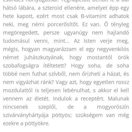
hátsó lábára, a szteroid ellenére, amelyet épp egy
hete kapott, ezért most csak B-vitamint adhatok
neki, meg némi porcerősítőt. Ez van. Ő tényleg
megöregedett, persze ugyanúgy nem hajlandó
tudomásul venni, mint... Az Isten verje meg,
mégis, hogyan magyarázzam el egy negyvenkilós
német juhászkutyának, hogy mostantól örök
szobafogságra ítéltetett? Hogy soha, de soha
többé nem futhat szívből, nem őrizheti a házat, és
nem vigyázhat ránk? Vagy azt, hogy egyetlen rossz
mozdulattól is teljesen lebénulhat, s akkor el kell
vennem az életét. Indulok a receptért. Malunak
nincsenek szeplői, de a mogyorószín
szivárványhártyája pöttyös; szükségem van még
ezekre a pöttyökre.