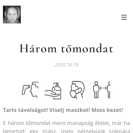
Három tőmondat
2020.10.19
Tarts távolságot! Viselj maszkot! Moss kezet!
E három tőmondat ment manapság életet, már ha
betartod; egy triász, mely némelyünk számára