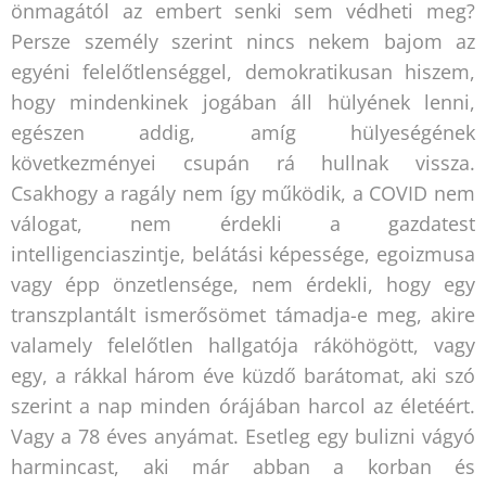
önmagától az embert senki sem védheti meg?
Persze személy szerint nincs nekem bajom az
egyéni felelőtlenséggel, demokratikusan hiszem,
hogy mindenkinek jogában áll hülyének lenni,
egészen addig, amíg hülyeségének
következményei csupán rá hullnak vissza.
Csakhogy a ragály nem így működik, a COVID nem
válogat, nem érdekli a gazdatest
intelligenciaszintje, belátási képessége, egoizmusa
vagy épp önzetlensége, nem érdekli, hogy egy
transzplantált ismerősömet támadja-e meg, akire
valamely felelőtlen hallgatója ráköhögött, vagy
egy, a rákkal három éve küzdő barátomat, aki szó
szerint a nap minden órájában harcol az életéért.
Vagy a 78 éves anyámat. Esetleg egy bulizni vágyó
harmincast, aki már abban a korban és