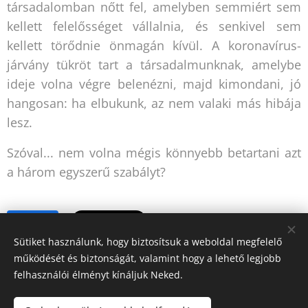
társadalomban nőtt fel, amelyben semmiért sem
kellett felelősséget vállalnia, és senkivel sem
kellett törődnie önmagán kívül. A koronavírus-
járvány tükröt tart a társadalmunknak, amelybe
ideje volna végre belenézni, majd kimondani, jó
hangosan: ha elbukunk, az nem valaki más hibája
lesz.
Szóval... nem volna mégis könnyebb betartani azt
a három egyszerű szabályt?
Share
Sütiket használunk, hogy biztosítsuk a weboldal megfelelő
működését és biztonságát, valamint hogy a lehető legjobb
felhasználói élményt kínáljuk Neked.