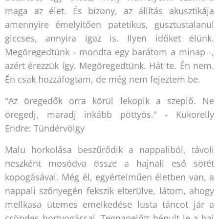
maga az élet. És bizony, az állítás akusztikája
amennyire émelyítően patetikus, gusztustalanul
giccses, annyira igaz is. Ilyen időket élünk.
Megöregedtünk - mondta egy barátom a minap -,
azért érezzük így. Megöregedtünk. Hát te. Én nem.
Én csak hozzáfogtam, de még nem fejeztem be.
"Az öregedők orra körül lekopik a szeplő. Ne
öregedj, maradj inkább pöttyös." - Kukorelly
Endre: Tündérvölgy
Malu horkolása beszűrődik a nappaliból, távoli
neszként mosódva össze a hajnali eső sötét
kopogásával. Még él, egyértelműen életben van, a
nappali szőnyegén fekszik elterülve, látom, ahogy
mellkasa ütemes emelkedése lusta táncot jár a
csöndes hortyogással. Tegnapelőtt bénult le a bal