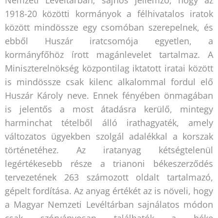
1918-20 közötti kormányok a félhivatalos iratok
között mindössze egy csomóban szerepelnek, és
ebből Huszár iratcsomója egyetlen, a
kormányfőhöz írott magánlevelet tartalmaz. A
Miniszterelnökség központilag iktatott iratai között
is mindössze csak kilenc alkalommal fordul elő
Huszár Károly neve. Ennek fényében önmagában
is jelentős a most átadásra kerülő, mintegy
harminchat tételből álló irathagyaték, amely
változatos ügyekben szolgál adalékkal a korszak
történetéhez. Az iratanyag kétségtelenül
legértékesebb része a trianoni békeszerződés
tervezetének 263 számozott oldalt tartalmazó,
gépelt fordítása. Az anyag értékét az is növeli, hogy
a Magyar Nemzeti Levéltárban sajnálatos módon
csak szórványosan találhatók a béke