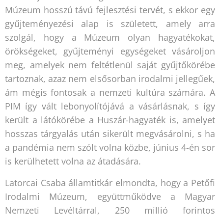
Múzeum hosszú távú fejlesztési tervét, s ekkor egy
gyűjteményezési alap is született, amely arra
szolgál, hogy a Múzeum olyan hagyatékokat,
örökségeket, gyűjteményi egységeket vásároljon
meg, amelyek nem feltétlenül saját gyűjtőkörébe
tartoznak, azaz nem elsősorban irodalmi jellegűek,
ám mégis fontosak a nemzeti kultúra számára. A
PIM így vált lebonyolítójává a vásárlásnak, s így
került a látókörébe a Huszár-hagyaték is, amelyet
hosszas tárgyalás után sikerült megvásárolni, s ha
a pandémia nem szólt volna közbe, június 4-én sor
is kerülhetett volna az átadására.
Latorcai Csaba államtitkár elmondta, hogy a Petőfi
Irodalmi Múzeum, együttműködve a Magyar
Nemzeti Levéltárral, 250 millió forintos