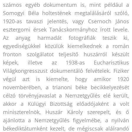
számos egyéb dokumentum is, mint például a
Somogyi Béla holtestének megtalálásáról szóló,
1920-as tavaszi jelentés, vagy Csernoch János
esztergomi érsek Tanácskormányhoz írott levele.
Az anyag harmadát fotográfiák teszik ki,
egyediségükkel közülük kiemelkednek a román
fronton szolgálatot teljesítő huszárról készült
képek, illetve az 1938-as Eucharisztikus
Világkongresszust dokumentáló felvételek. Fiziker
végül azt is kiemelte, hogy amikor 1920
novemberében, a trianoni béke becikkelyezését
célzó törvényjavaslat a Nemzetgyűlés elé került,
akkor a Külügyi Bizottság előadójaként a volt
miniszterelnök, Huszár Károly szerepelt, és ő
ajánlotta a Nemzetgyűlés figyelmébe, a nyilván
békediktátumként kezelt, de mégiscsak aláírandó