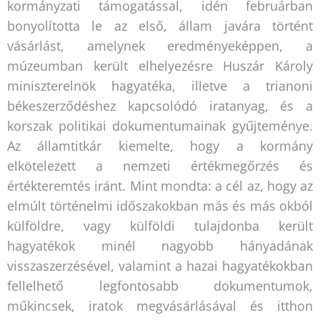
kormányzati támogatással, idén februárban
bonyolította le az első, állam javára történt
vásárlást, amelynek eredményeképpen, a
múzeumban került elhelyezésre Huszár Károly
miniszterelnök hagyatéka, illetve a trianoni
békeszerződéshez kapcsolódó iratanyag, és a
korszak politikai dokumentumainak gyűjteménye.
Az államtitkár kiemelte, hogy a kormány
elkötelezett a nemzeti értékmegőrzés és
értékteremtés iránt. Mint mondta: a cél az, hogy az
elmúlt történelmi időszakokban más és más okból
külföldre, vagy külföldi tulajdonba került
hagyatékok minél nagyobb hányadának
visszaszerzésével, valamint a hazai hagyatékokban
fellelhető legfontosabb dokumentumok,
műkincsek, iratok megvásárlásával és itthon