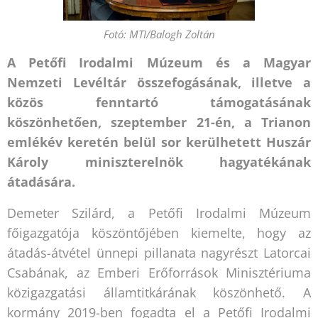
Fotó: MTI/Balogh Zoltán
A Petőfi Irodalmi Múzeum és a Magyar
Nemzeti Levéltár összefogásának, illetve a
közös fenntartó támogatásának
köszönhetően, szeptember 21-én, a Trianon
emlékév keretén belül sor kerülhetett Huszár
Károly miniszterelnök hagyatékának
átadására.
Demeter Szilárd, a Petőfi Irodalmi Múzeum
főigazgatója köszöntőjében kiemelte, hogy az
átadás-átvétel ünnepi pillanata nagyrészt Latorcai
Csabának, az Emberi Erőforrások Minisztériuma
közigazgatási államtitkárának köszönhető. A
kormány 2019-ben fogadta el a Petőfi Irodalmi