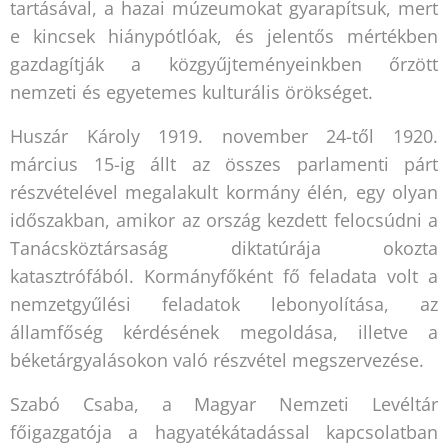
tartásával, a hazai múzeumokat gyarapítsuk, mert
e kincsek hiánypótlóak, és jelentős mértékben
gazdagítják a közgyűjteményeinkben őrzött
nemzeti és egyetemes kulturális örökséget.
Huszár Károly 1919. november 24-től 1920.
március 15-ig állt az összes parlamenti párt
részvételével megalakult kormány élén, egy olyan
időszakban, amikor az ország kezdett felocsúdni a
Tanácsköztársaság diktatúrája okozta
katasztrófából. Kormányfőként fő feladata volt a
nemzetgyűlési feladatok lebonyolítása, az
államfőség kérdésének megoldása, illetve a
béketárgyalásokon való részvétel megszervezése.
Szabó Csaba, a Magyar Nemzeti Levéltár
főigazgatója a hagyatékátadással kapcsolatban