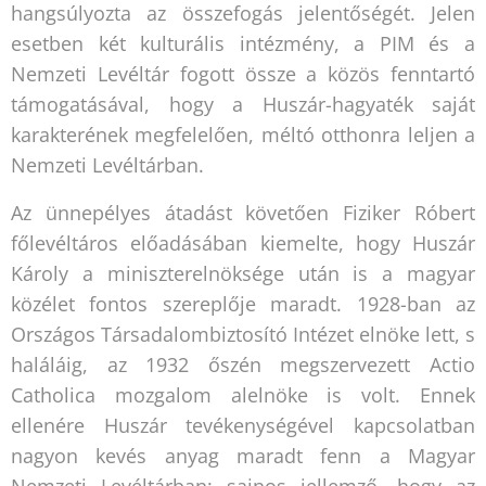
hangsúlyozta az összefogás jelentőségét. Jelen
esetben két kulturális intézmény, a PIM és a
Nemzeti Levéltár fogott össze a közös fenntartó
támogatásával, hogy a Huszár-hagyaték saját
karakterének megfelelően, méltó otthonra leljen a
Nemzeti Levéltárban.
Az ünnepélyes átadást követően Fiziker Róbert
főlevéltáros előadásában kiemelte, hogy Huszár
Károly a miniszterelnöksége után is a magyar
közélet fontos szereplője maradt. 1928-ban az
Országos Társadalombiztosító Intézet elnöke lett, s
haláláig, az 1932 őszén megszervezett Actio
Catholica mozgalom alelnöke is volt. Ennek
ellenére Huszár tevékenységével kapcsolatban
nagyon kevés anyag maradt fenn a Magyar
Nemzeti Levéltárban; sajnos jellemző, hogy az