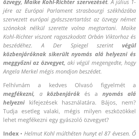
özvegy, Maike Kohl-Richter szervezését
. A július 1-
jére az Európai Parlament strasbourgi székházába
szervezett
európai gyászszertartást az özvegy német
szónokok nélkül szerette volna megtartani. Maike
Kohl-Richter viszont ragaszkodott Orbán Viktorhoz és
beszédéhez. A Der Spiegel szerint
végül
közbenjáróknak sikerült nyomás alá helyezni és
meggyőzni az özvegyet,
aki végül megengedte, hogy
Angela Merkel mégis mondjon beszédet.
Felhívnám a kedves Olvasó figyelmét a
megfékezni,
a
közbenjárók
és a
nyomás alá
helyezni
kifejezések használatára. Bájos, nem?
Tudja esetleg valaki, mégis milyen eszközökkel
lehet megfékezni egy gyászoló özvegyet?
Index
•
Helmut Kohl múlthéten hunyt el 87 évesen. Ő