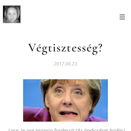
Végtisztesség?
2017.06.23
Laus in ore propria fordescit
(
Az öndicséret büdös) -