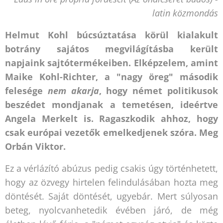
latin közmondás
Helmut Kohl búcsúztatása körül kialakult
botrány sajátos megvilágításba került
napjaink sajtótermékeiben. Elképzelem, amint
Maike Kohl-Richter, a "nagy öreg" második
felesége
nem akarja
, hogy német politikusok
beszédet mondjanak a temetésen, ideértve
Angela Merkelt is. Ragaszkodik ahhoz, hogy
csak európai vezetők emelkedjenek szóra. Meg
Orbán Viktor.
Ez a vérlázító abúzus pedig csakis úgy történhetett,
hogy az özvegy hirtelen felindulásában hozta meg
döntését. Saját döntését, ugyebár. Mert súlyosan
beteg, nyolcvanhetedik évében járó, de még