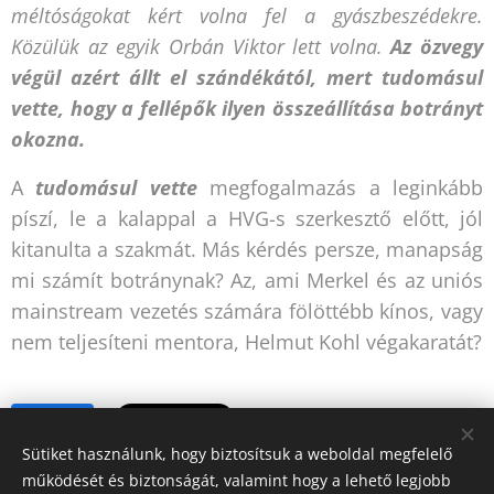
méltóságokat kért volna fel a gyászbeszédekre.
Közülük az egyik Orbán Viktor lett volna.
Az özvegy
végül azért állt el szándékától, mert tudomásul
vette, hogy a fellépők ilyen összeállítása botrányt
okozna.
A
tudomásul vette
megfogalmazás a leginkább
píszí, le a kalappal a HVG-s szerkesztő előtt, jól
kitanulta a szakmát. Más kérdés persze, manapság
mi számít botránynak? Az, ami Merkel és az uniós
mainstream vezetés számára fölöttébb kínos, vagy
nem teljesíteni mentora, Helmut Kohl végakaratát?
Share
Sütiket használunk, hogy biztosítsuk a weboldal megfelelő
működését és biztonságát, valamint hogy a lehető legjobb