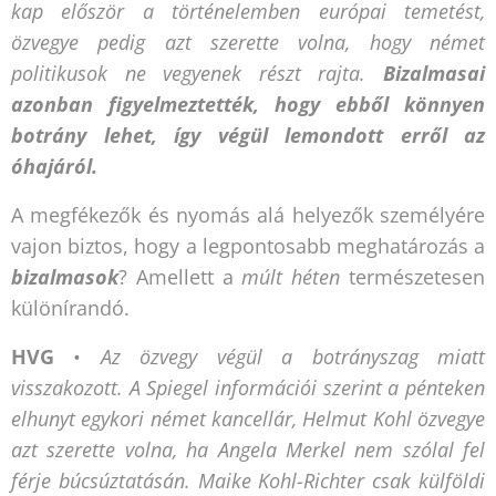
kap először a történelemben európai temetést,
özvegye pedig azt szerette volna, hogy német
politikusok ne vegyenek részt rajta.
Bizalmasai
azonban figyelmeztették, hogy ebből könnyen
botrány lehet, így végül lemondott erről az
óhajáról.
A megfékezők és nyomás alá helyezők személyére
vajon biztos, hogy a legpontosabb meghatározás a
bizalmasok
? Amellett a
múlt héten
természetesen
különírandó.
HVG
•
Az özvegy végül a botrányszag miatt
visszakozott. A
Spiegel
információi szerint a pénteken
elhunyt egykori német kancellár, Helmut Kohl özvegye
azt szerette volna, ha Angela Merkel nem szólal fel
férje búcsúztatásán. Maike Kohl-Richter csak külföldi