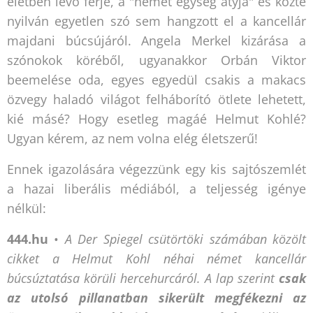
életben lévő férje, a "német egység atyja" és közte
nyilván egyetlen szó sem hangzott el a kancellár
majdani búcsújáról. Angela Merkel kizárása a
szónokok köréből, ugyanakkor Orbán Viktor
beemelése oda, egyes egyedül csakis a makacs
özvegy haladó világot felháborító ötlete lehetett,
kié másé? Hogy esetleg magáé Helmut Kohlé?
Ugyan kérem, az nem volna elég életszerű!
Ennek igazolására végezzünk egy kis sajtószemlét
a hazai liberális médiából, a teljesség igénye
nélkül:
444.hu
•
A Der Spiegel csütörtöki számában közölt
cikket
a Helmut Kohl
néhai német kancellár
búcsúztatása körüli hercehurcáról. A lap szerint
csak
az utolsó pillanatban sikerült megfékezni az