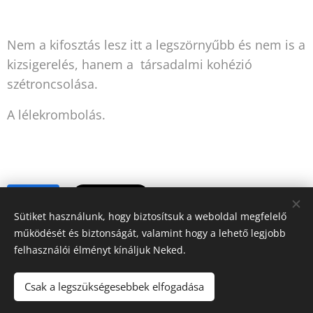
Nem a kifosztás lesz itt a legszörnyűbb és nem is a
kizsigerelés, hanem a társadalmi kohézió
szétroncsolása.
A lélekrombolás.
Share
Sütiket használunk, hogy biztosítsuk a weboldal megfelelő
működését és biztonságát, valamint hogy a lehető legjobb
felhasználói élményt kínáljuk Neked.
Csak a legszükségesebbek elfogadása
Polgári Szilvia - Politikai látleletek
Minden jog fenntartva 2018-2026