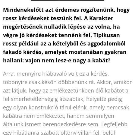
Mindenekelőtt azt érdemes rögzítenünk, hogy
rossz kérdéseket teszünk fel. A Karakter
megértésének nulladik lépése az volna, ha
végre jó kérdéseket tennénk fel. Tipikusan
rossz például az a kételyből és aggodalomból
fakadó kérdés, amelyet mostanában gyakran
hallani: vajon nem lesz-e nagy a kabát?
Arra, mennyire hiábavaló volt ez a kérdés,
többnyire csak későn döbbenünk rá. Akkor, amikor
azt látjuk, hogy az emlékezetünkben élő kabátot a
felismerhetetlenségig átszabták, helyette pedig
egy olyan konstrukció tárul elénk, amely nemcsak
kabátra nem emlékeztet, hanem semmilyen
általunk ismert berendezkedésre sem. Legfeljebb
egy hibátlanra szabott öltöny villan fel, belül