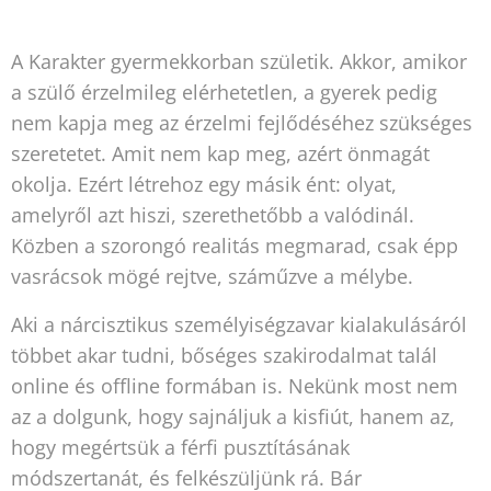
A Karakter gyermekkorban születik. Akkor, amikor
a szülő érzelmileg elérhetetlen, a gyerek pedig
nem kapja meg az érzelmi fejlődéséhez szükséges
szeretetet. Amit nem kap meg, azért önmagát
okolja. Ezért létrehoz egy másik ént: olyat,
amelyről azt hiszi, szerethetőbb a valódinál.
Közben a szorongó realitás megmarad, csak épp
vasrácsok mögé rejtve, száműzve a mélybe.
Aki a nárcisztikus személyiségzavar kialakulásáról
többet akar tudni, bőséges szakirodalmat talál
online és offline formában is. Nekünk most nem
az a dolgunk, hogy sajnáljuk a kisfiút, hanem az,
hogy megértsük a férfi pusztításának
módszertanát, és felkészüljünk rá. Bár