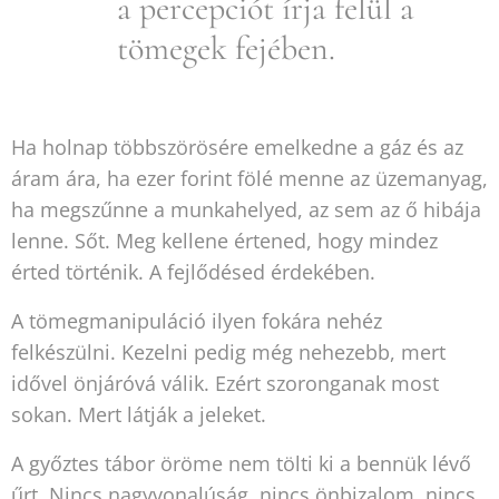
a percepciót írja felül a
tömegek fejében.
Ha holnap többszörösére emelkedne a gáz és az
áram ára, ha ezer forint fölé menne az üzemanyag,
ha megszűnne a munkahelyed, az sem az ő hibája
lenne. Sőt. Meg kellene értened, hogy mindez
érted történik. A fejlődésed érdekében.
A tömegmanipuláció ilyen fokára nehéz
felkészülni. Kezelni pedig még nehezebb, mert
idővel önjáróvá válik. Ezért szoronganak most
sokan. Mert látják a jeleket.
A győztes tábor öröme nem tölti ki a bennük lévő
űrt. Nincs nagyvonalúság, nincs önbizalom, nincs