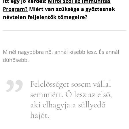
Itt egy jó kérdés:
Miről szól az Immunitás
Program?
Miért van szüksége a győztesnek
névtelen feljelentők tömegeire?
Minél nagyobbra nő, annál kisebb lesz. És annál
dühösebb.
Felelősséget sosem vállal
semmiért. Ő lesz az első,
aki elhagyja a süllyedő
hajót.