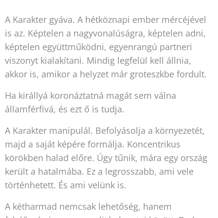
A Karakter gyáva. A hétköznapi ember mércéjével
is az. Képtelen a nagyvonalúságra, képtelen adni,
képtelen együttműködni, egyenrangú partneri
viszonyt kialakítani. Mindig legfelül kell állnia,
akkor is, amikor a helyzet már groteszkbe fordult.
Ha királlyá koronáztatná magát sem válna
államférfivá, és ezt ő is tudja.
A Karakter manipulál. Befolyásolja a környezetét,
majd a saját képére formálja. Koncentrikus
körökben halad előre. Úgy tűnik, mára egy ország
került a hatalmába. Ez a legrosszabb, ami vele
történhetett. És ami velünk is.
A kétharmad nemcsak lehetőség, hanem