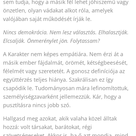
sem tudja, hogy a másik fél lehet jóhiszemű vagy
önzetlen, olyan vádakat alkot róla, amelyek
valójában saját működését írják le.
Nincs demokrácia. Nem lesz választás. Elhalasztják.
Elcsalják. Önmerénylet jön. Folytassam?
A Karakter nem képes empátiára. Nem érzi át a
másik ember fájdalmát, örömét, kétségbeesését,
félelmét vagy szeretetét. A gonosz definíciója az
együttérzés teljes hiánya. Szakrálisan ez így
csapódik le. Tudományosan mára lefinomítottuk,
személyiségzavarként jellemezzük. Kár, hogy a
pusztításra nincs jobb szó.
Hallgasd meg azokat, akik valaha közel álltak
hozzá: volt társakat, barátokat, régi
szövetségeseket. Akkor is, ha ő azt mondja, mind