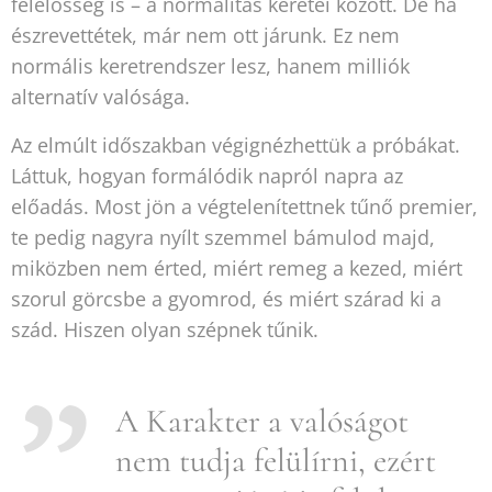
felelősség is – a normalitás keretei között. De ha
észrevettétek, már nem ott járunk. Ez nem
normális keretrendszer lesz, hanem milliók
alternatív valósága.
Az elmúlt időszakban végignézhettük a próbákat.
Láttuk, hogyan formálódik napról napra az
előadás. Most jön a végtelenítettnek tűnő premier,
te pedig nagyra nyílt szemmel bámulod majd,
miközben nem érted, miért remeg a kezed, miért
szorul görcsbe a gyomrod, és miért szárad ki a
szád. Hiszen olyan szépnek tűnik.
A Karakter a valóságot
nem tudja felülírni, ezért